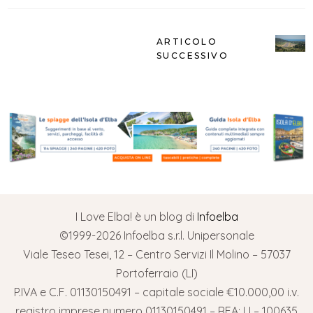
ARTICOLO
SUCCESSIVO
I Love Elba! è un blog di
Infoelba
©1999-2026 Infoelba s.r.l. Unipersonale
Viale Teseo Tesei, 12 – Centro Servizi Il Molino – 57037
Portoferraio (LI)
P.IVA e C.F. 01130150491 – capitale sociale €10.000,00 i.v.
registro imprese numero 01130150491 – REA: LI – 100635