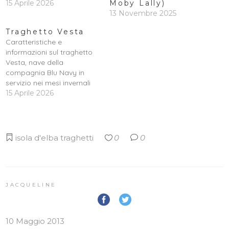
15 Aprile 2026
Moby Lally)
13 Novembre 2025
Traghetto Vesta
Caratteristiche e
informazioni sul traghetto
Vesta, nave della
compagnia Blu Navy in
servizio nei mesi invernali
sulla tratta Piombino –
15 Aprile 2026
Portoferraio per l’Isola
d’Elba.
isola d'elba
traghetti
0
0
JACQUELINE
10 Maggio 2013