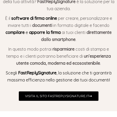
della tua attività?
FastReplySignature
è la soluzione per la
tua azienda.
È il
software di firma online
per creare, personalizzare e
inviare tutti i
documenti
in formato digitale e facendo
compilare
e
apporre la firma
ai tuoi clienti
direttamente
dallo smartphone
.
In questo modo potrai
risparmiare
costi di stampa e
tempo e i clienti potranno beneficiare di
un’esperienza
utente comoda, moderna ed ecosostenibile
.
Scegli
FastReplySignature
, la soluzione che ti garantirà
massima efficienza nella gestione dei tuoi documenti!
VISITA IL SITO FASTREPLYSIGNATURE.IT