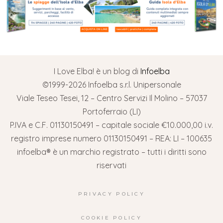
I Love Elba! è un blog di
Infoelba
©1999-2026 Infoelba s.r.l. Unipersonale
Viale Teseo Tesei, 12 – Centro Servizi Il Molino – 57037
Portoferraio (LI)
P.IVA e C.F. 01130150491 – capitale sociale €10.000,00 i.v.
registro imprese numero 01130150491 – REA: LI – 100635
infoelba® è un marchio registrato – tutti i diritti sono
riservati
PRIVACY POLICY
COOKIE POLICY