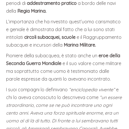
periodi di
addestramento pratico
a bordo delle navi
della
Regia Marina.
L’importanza che ha rivestito quest’uomo carismatico
e geniale è dimostrata dal fatto che a lui sono stati
intitolati
circoli subacquei, scuole
e il Raggruppamento
subacquei e incursori della
Marina Militare.
Pioniere della subacquea, è stato anche un
eroe della
Seconda Guerra Mondiale
e il suo valore come militare
ma soprattutto come uomo è testimoniato dalle
parole espresse da quanti lo avevano incontrato.
I suoi compagni lo definivano
“enciclopedia vivente”
e
chi lo aveva conosciuto lo descriveva come
“un essere
straordinario, come se ne può incontrare uno ogni
cento anni. Aveva una forza spirituale enorme, era un
uomo al di là di tutto. Di fronte a lui sembravano tutti
piccoli, gli Ammiragli sembravano Caporali. Avrebbe