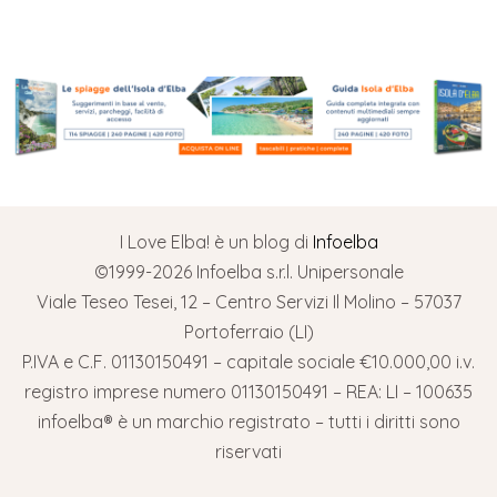
I Love Elba! è un blog di
Infoelba
©1999-2026 Infoelba s.r.l. Unipersonale
Viale Teseo Tesei, 12 – Centro Servizi Il Molino – 57037
Portoferraio (LI)
P.IVA e C.F. 01130150491 – capitale sociale €10.000,00 i.v.
registro imprese numero 01130150491 – REA: LI – 100635
infoelba® è un marchio registrato – tutti i diritti sono
riservati