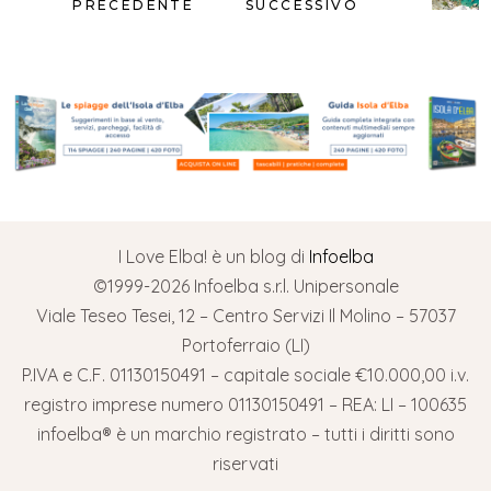
PRECEDENTE
SUCCESSIVO
I Love Elba! è un blog di
Infoelba
©1999-2026 Infoelba s.r.l. Unipersonale
Viale Teseo Tesei, 12 – Centro Servizi Il Molino – 57037
Portoferraio (LI)
P.IVA e C.F. 01130150491 – capitale sociale €10.000,00 i.v.
registro imprese numero 01130150491 – REA: LI – 100635
infoelba® è un marchio registrato – tutti i diritti sono
riservati