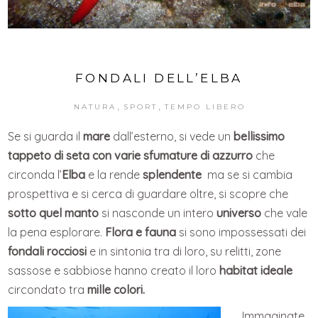
FONDALI DELL’ELBA
,
,
NATURA
SPORT
TEMPO LIBERO
Se si guarda il
mare
dall’esterno, si vede un
bellissimo
tappeto di seta con varie sfumature di azzurro
che
circonda l’
Elba
e la rende
splendente
ma se si cambia
prospettiva e si cerca di guardare oltre, si scopre che
sotto quel manto
si nasconde un intero
universo
che vale
la pena esplorare.
Flora e fauna
si sono impossessati dei
fondali rocciosi
e in sintonia tra di loro, su relitti, zone
sassose e sabbiose hanno creato il loro
habitat ideale
circondato tra
mille colori.
Immaginate