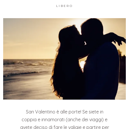
LIBERO
San Valentino è alle porte! Se siete in
coppia e innamorati (anche dei viaggi) e
avete deciso di fare le valigie e partire per