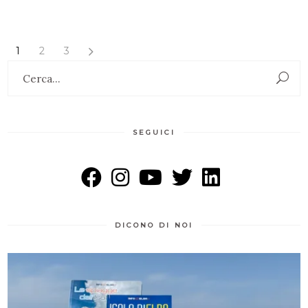
1
2
3
Search
for:
SEGUICI
DICONO DI NOI