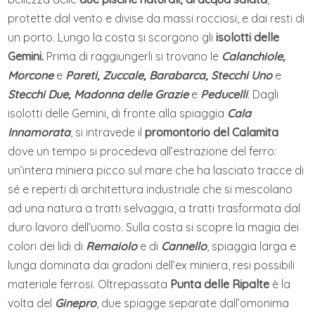
protette dal vento e divise da massi rocciosi, e dai resti di
un porto. Lungo la costa si scorgono gli
isolotti delle
Gemini.
Prima di raggiungerli si trovano le
Calanchiole,
Morcone
e
Pareti, Zuccale, Barabarca, Stecchi Uno
e
Stecchi Due, Madonna delle Grazie
e
Peducelli
. Dagli
isolotti delle Gemini, di fronte alla spiaggia
Cala
Innamorata
, si intravede il
promontorio del Calamita
dove un tempo si procedeva all’estrazione del ferro:
un’intera miniera picco sul mare che ha lasciato tracce di
sé e reperti di architettura industriale che si mescolano
ad una natura a tratti selvaggia, a tratti trasformata dal
duro lavoro dell’uomo. Sulla costa si scopre la magia dei
colori dei lidi di
Remaiolo
e di
Cannello
, spiaggia larga e
lunga dominata dai gradoni dell’ex miniera, resi possibili
materiale ferrosi. Oltrepassata
Punta delle Ripalte
è la
volta del
Ginepro
, due spiagge separate dall’omonima