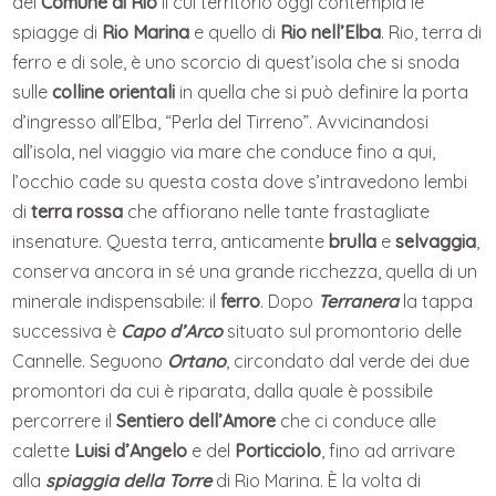
del
Comune di Rio
il cui territorio oggi contempla le
spiagge di
Rio Marina
e quello di
Rio nell’Elba
. Rio, terra di
ferro e di sole, è uno scorcio di quest’isola che si snoda
sulle
colline orientali
in quella che si può definire la porta
d’ingresso all’Elba, “Perla del Tirreno”. Avvicinandosi
all’isola, nel viaggio via mare che conduce fino a qui,
l’occhio cade su questa costa dove s’intravedono lembi
di
terra rossa
che affiorano nelle tante frastagliate
insenature. Questa terra, anticamente
brulla
e
selvaggia
,
conserva ancora in sé una grande ricchezza, quella di un
minerale indispensabile: il
ferro
. Dopo
Terranera
la tappa
successiva è
Capo d’Arco
situato sul promontorio delle
Cannelle. Seguono
Ortano
, circondato dal verde dei due
promontori da cui è riparata, dalla quale è possibile
percorrere il
Sentiero dell’Amore
che ci conduce alle
calette
Luisi d’Angelo
e del
Porticciolo
, fino ad arrivare
alla
spiaggia della Torre
di Rio Marina. È la volta di