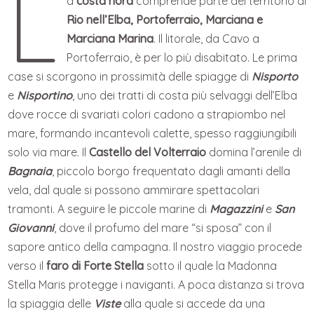
L
a
costa nord
comprende parte del territorio di
Rio nell’Elba, Portoferraio, Marciana e
Marciana Marina
. Il litorale, da Cavo a
Portoferraio, è per lo più disabitato. Le prima
case si scorgono in prossimità delle spiagge di
Nisporto
e
Nisportino
, uno dei tratti di costa più selvaggi dell’Elba
dove rocce di svariati colori cadono a strapiombo nel
mare, formando incantevoli calette, spesso raggiungibili
solo via mare. Il
Castello del Volterraio
domina l’arenile di
Bagnaia
, piccolo borgo frequentato dagli amanti della
vela, dal quale si possono ammirare spettacolari
tramonti. A seguire le piccole marine di
Magazzini
e
San
Giovanni
, dove il profumo del mare “si sposa” con il
sapore antico della campagna. Il nostro viaggio procede
verso il
faro di Forte Stella
sotto il quale la Madonna
Stella Maris protegge i naviganti. A poca distanza si trova
la spiaggia delle
Viste
alla quale si accede da una