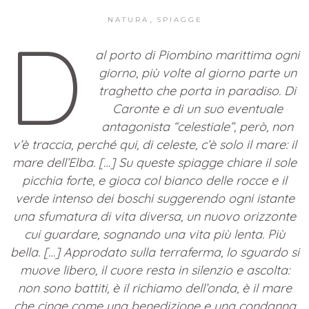
,
NATURA
SPIAGGE
D
al porto di Piombino marittima ogni
giorno, più volte al giorno parte un
traghetto che porta in paradiso. Di
Caronte e di un suo eventuale
antagonista “celestiale”, però, non
v’è traccia, perché qui, di celeste, c’è solo il mare: il
mare dell’Elba
. […] Su queste spiagge chiare il sole
picchia forte, e gioca col bianco delle rocce e il
verde intenso dei boschi suggerendo ogni istante
una sfumatura di vita diversa, un nuovo orizzonte
cui guardare, sognando una vita più lenta.
Più
bella
. […] Approdato sulla terraferma, lo sguardo si
muove libero, il cuore resta in silenzio e ascolta:
non sono battiti, è il richiamo dell’onda, è il mare
che cinge come una benedizione e una condanna