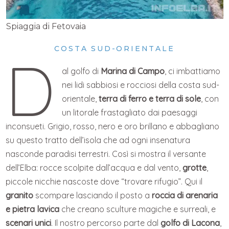
Spiaggia di Fetovaia
COSTA SUD-ORIENTALE
D
al golfo di
Marina di Campo
, ci imbattiamo
nei lidi sabbiosi e rocciosi della costa sud-
orientale,
terra di ferro e terra di sole
, con
un litorale frastagliato dai paesaggi
inconsueti. Grigio, rosso, nero e oro brillano e abbagliano
su questo tratto dell’isola che ad ogni insenatura
nasconde paradisi terrestri. Così si mostra il versante
dell’Elba: rocce scolpite dall’acqua e dal vento,
grotte
,
piccole nicchie nascoste dove “trovare rifugio”. Qui il
granito
scompare lasciando il posto a
roccia di arenaria
e pietra lavica
che creano sculture magiche e surreali, e
scenari unici
. Il nostro percorso parte dal
golfo di Lacona
,