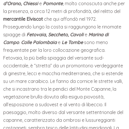
d’Orano, Chiessi
e
Pomonte
, molto conosciuta anche per
la presenza, a circa 12 metri di profondità, del relitto del
mercantile Elviscot
che qui affondò nel 1972.
Proseguendo lungo la costa si raggiungono le rinomate
spiagge di
Fetovaia, Seccheto, Cavoli
e
Marina di
Campo
.
Colle Palombaia
e
Le Tombe
sono meno
frequentate per la loro collocazione geografica.
Fetovaia, la più bella spiaggia del versante sud-
occidentale, è “stretta” da un promontorio verdeggiante
di ginestre, lecci e macchia mediterranea, che si estende
su un mare caraibico. Le fanno da cornice le strette valli,
che si incastrano tra le pendici del Monte Capanne, la
vegetazione brulla dovuta alla esigua piovosità,
all’esposizione a sudovest e al vento di libeccio. Il
paesaggio, molto diverso dal versante settentrionale del
capanne, caratterizzato da ombrosi e lussureggianti
castagneti, sembra tipico delle latitudini meridionali. La