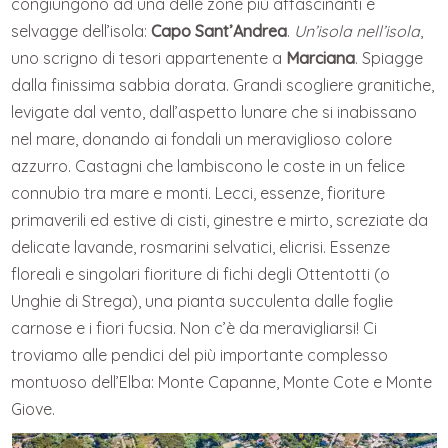
congiungono ad una delle zone più affascinanti e
selvagge dell’isola:
Capo Sant’Andrea
.
Un’isola nell’isola
,
uno scrigno di tesori appartenente a
Marciana
. Spiagge
dalla finissima sabbia dorata. Grandi scogliere granitiche,
levigate dal vento, dall’aspetto lunare che si inabissano
nel mare, donando ai fondali un meraviglioso colore
azzurro. Castagni che lambiscono le coste in un felice
connubio tra mare e monti. Lecci, essenze, fioriture
primaverili ed estive di cisti, ginestre e mirto, screziate da
delicate lavande, rosmarini selvatici, elicrisi. Essenze
floreali e singolari fioriture di fichi degli Ottentotti (o
Unghie di Strega), una pianta succulenta dalle foglie
carnose e i fiori fucsia. Non c’è da meravigliarsi! Ci
troviamo alle pendici del più importante complesso
montuoso dell’Elba: Monte Capanne, Monte Cote e Monte
Giove.