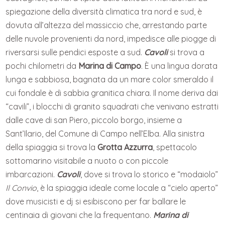
spiegazione della diversità climatica tra nord e sud, è
dovuta all’altezza del massiccio che, arrestando parte
delle nuvole provenienti da nord, impedisce alle piogge di
riversarsi sulle pendici esposte a sud.
Cavoli
si trova a
pochi chilometri da
Marina di Campo
. È una lingua dorata
lunga e sabbiosa, bagnata da un mare color smeraldo il
cui fondale è di sabbia granitica chiara. Il nome deriva dai
“cavili”, i blocchi di granito squadrati che venivano estratti
dalle cave di san Piero, piccolo borgo, insieme a
Sant’Ilario, del Comune di Campo nell’Elba. Alla sinistra
della spiaggia si trova la
Grotta Azzurra
, spettacolo
sottomarino visitabile a nuoto o con piccole
imbarcazioni.
Cavoli
, dove si trova lo storico e “modaiolo”
Il Convio
, è la spiaggia ideale come locale a “cielo aperto”
dove musicisti e dj si esibiscono per far ballare le
centinaia di giovani che la frequentano.
Marina di