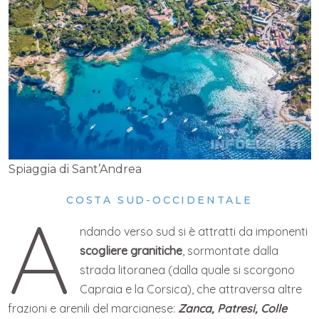
Spiaggia di Sant’Andrea
COSTA SUD-OCCIDENTALE
A
ndando verso sud si è attratti da imponenti
scogliere granitiche
, sormontate dalla
strada litoranea (dalla quale si scorgono
Capraia e la Corsica), che attraversa altre
frazioni e arenili del marcianese:
Zanca, Patresi, Colle