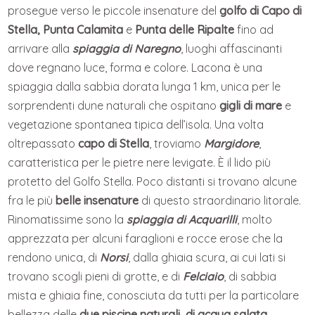
prosegue verso le piccole insenature del
golfo di Capo di
Stella, Punta Calamita
e
Punta delle Ripalte
fino ad
arrivare alla
spiaggia di Naregno
, luoghi affascinanti
dove regnano luce, forma e colore. Lacona è una
spiaggia dalla sabbia dorata lunga 1 km, unica per le
sorprendenti dune naturali che ospitano
gigli di mare
e
vegetazione spontanea tipica dell’isola. Una volta
oltrepassato
capo di Stella
, troviamo
Margidore
,
caratteristica per le pietre nere levigate. È il lido più
protetto del Golfo Stella. Poco distanti si trovano alcune
fra le più
belle insenature
di questo straordinario litorale.
Rinomatissime sono la
spiaggia di Acquarilli
, molto
apprezzata per alcuni faraglioni e rocce erose che la
rendono unica, di
Norsi
, dalla ghiaia scura, ai cui lati si
trovano scogli pieni di grotte, e di
Felciaio
, di sabbia
mista e ghiaia fine, conosciuta da tutti per la particolare
bellezza delle
due piscine naturali, di acqua salata
,