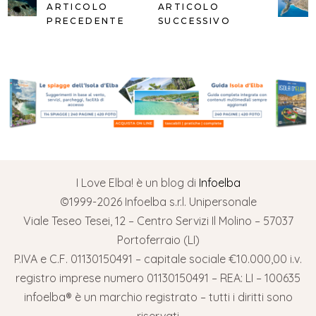
ARTICOLO
ARTICOLO
PRECEDENTE
SUCCESSIVO
I Love Elba! è un blog di
Infoelba
©1999-2026 Infoelba s.r.l. Unipersonale
Viale Teseo Tesei, 12 – Centro Servizi Il Molino – 57037
Portoferraio (LI)
P.IVA e C.F. 01130150491 – capitale sociale €10.000,00 i.v.
registro imprese numero 01130150491 – REA: LI – 100635
infoelba® è un marchio registrato – tutti i diritti sono