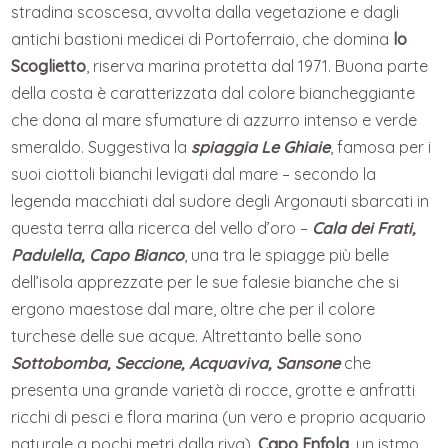
stradina scoscesa, avvolta dalla vegetazione e dagli
antichi bastioni medicei di Portoferraio, che domina
lo
Scoglietto
, riserva marina protetta dal 1971. Buona parte
della costa è caratterizzata dal colore biancheggiante
che dona al mare sfumature di azzurro intenso e verde
smeraldo. Suggestiva la
spiaggia Le Ghiaie
, famosa per i
suoi ciottoli bianchi levigati dal mare – secondo la
legenda macchiati dal sudore degli Argonauti sbarcati in
questa terra alla ricerca del vello d’oro –
Cala dei Frati,
Padulella, Capo Bianco
, una tra le spiagge più belle
dell’isola apprezzate per le sue falesie bianche che si
ergono maestose dal mare, oltre che per il colore
turchese delle sue acque. Altrettanto belle sono
Sottobomba, Seccione, Acquaviva, Sansone
che
presenta una grande varietà di rocce, grotte e anfratti
ricchi di pesci e flora marina (un vero e proprio acquario
naturale a pochi metri dalla riva),
Capo Enfola
, un istmo