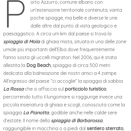
P
orto Azzurro, comune elbano con
un’estensione territoriale contenuta, vanta
poche spiagge, ma belle e diverse le une
dalle altre dal punto di vista geologico e
paesaggistico. A circa um km dal paese si trova la
spiaggia di Mola
di ghiaia mista, situata in una delle zone
umide più importanti dell’Elba dove frequentemente
fanno sosta gli uccelli migratori. Nel 2006, qui è stata
allestita la
Dog Beach
, spiaggia di circa 500 metri
dedicata alla balneazione dei nostri amici a 4 zampe.
All’ingresso del paese “ci accoglie” la spiaggia di sabbia
La Rossa
che si affaccia sul
porticciolo turistico
;
percorrendo tutto il lungomare si raggiunge invece una
piccola insenatura di ghiaia e scogli, conosciuta come la
spiaggia
La Pianotta
, godibile anche nelle calde sere
d’estate. Il nome della
spiaggia di Barbarossa
,
raggiungibile in macchina o a piedi dal
sentiero sterrato
,