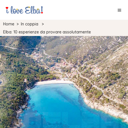
Home
>
In coppia
>
Elba: 10 esperienze da provare assolutamente