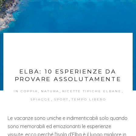
ELBA: 10 ESPERIENZE DA
PROVARE ASSOLUTAMENTE
,
,
,
IN COPPIA
NATURA
RICETTE TIPICHE ELBANE
,
,
SPIAGGE
SPORT
TEMPO LIBERO
Le vacanze sono uniche e indimenticabili solo quando
sono memorabili ed emozionanti le esperienze
vissute, ecco perché l’Isola d’Elba è il luogo migliore in