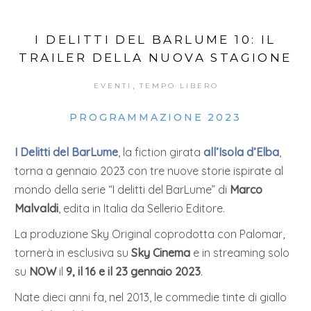
I DELITTI DEL BARLUME 10: IL
TRAILER DELLA NUOVA STAGIONE
,
EVENTI
TEMPO LIBERO
PROGRAMMAZIONE 2023
I Delitti del BarLume
, la fiction girata
all’Isola d’Elba
,
torna a gennaio 2023 con tre nuove storie ispirate al
mondo della serie “I delitti del BarLume” di
Marco
Malvaldi
, edita in Italia da Sellerio Editore.
La produzione Sky Original coprodotta con Palomar,
tornerà in esclusiva su
Sky Cinema
e in streaming solo
su
NOW
il
9, il 16 e il 23 gennaio 2023
.
Nate dieci anni fa, nel 2013, le commedie tinte di giallo