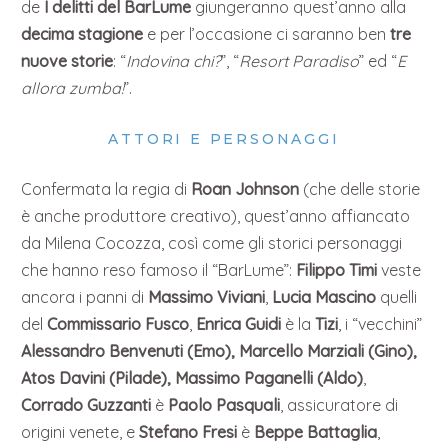
de
I delitti del BarLume
giungeranno quest’anno alla
decima stagione
e per l’occasione ci saranno ben
tre
nuove storie
: “
Indovina chi?
”, “
Resort Paradiso
” ed “
E
allora zumba!
”.
ATTORI E PERSONAGGI
Confermata la regia di
Roan Johnson
(che delle storie
è anche produttore creativo), quest’anno affiancato
da Milena Cocozza, così come gli storici personaggi
che hanno reso famoso il “BarLume”:
Filippo Timi
veste
ancora i panni di
Massimo Viviani
,
Lucia Mascino
quelli
del
Commissario Fusco
,
Enrica Guidi
è la
Tizi
, i “vecchini”
Alessandro Benvenuti (Emo), Marcello Marziali (Gino),
Atos Davini (Pilade), Massimo Paganelli (Aldo)
,
Corrado Guzzanti
è
Paolo Pasquali
, assicuratore di
origini venete, e
Stefano Fresi
è
Beppe Battaglia
,