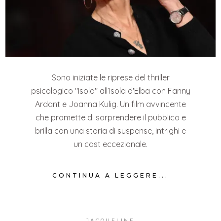
Sono iniziate le riprese del thriller
psicologico "Isola" all’Isola d'Elba con Fanny
Ardant e Joanna Kulig. Un film avvincente
che promette di sorprendere il pubblico e
brilla con una storia di suspense, intrighi e
un cast eccezionale.
CONTINUA A LEGGERE...
JACQUELINE