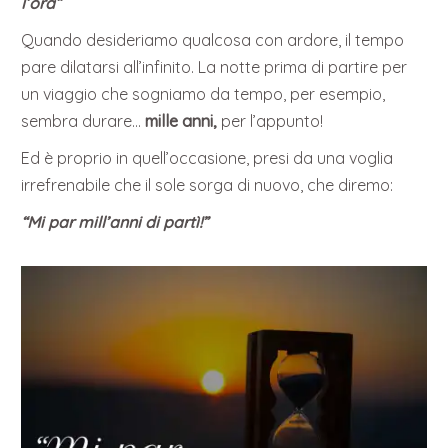
l’ora”
Quando desideriamo qualcosa con ardore, il tempo
pare dilatarsi all’infinito. La notte prima di partire per
un viaggio che sogniamo da tempo, per esempio,
sembra durare…
mille anni,
per l’appunto!
Ed è proprio in quell’occasione, presi da una voglia
irrefrenabile che il sole sorga di nuovo, che diremo:
“Mi par mill’anni di partì!”