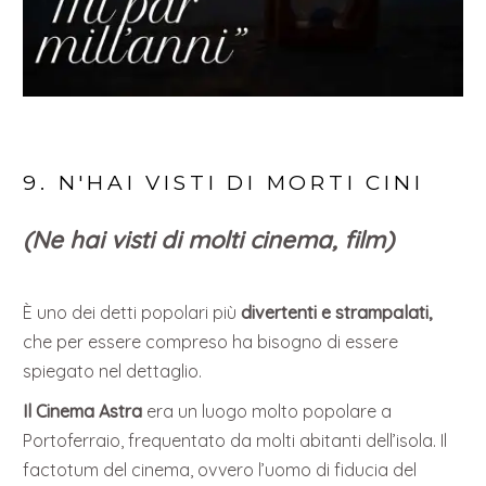
9. N'HAI VISTI DI MORTI CINI
(Ne hai visti di molti cinema, film)
È uno dei detti popolari più
divertenti e strampalati,
che per essere compreso ha bisogno di essere
spiegato nel dettaglio.
Il Cinema Astra
era un luogo molto popolare a
Portoferraio, frequentato da molti abitanti dell’isola. Il
factotum del cinema, ovvero l’uomo di fiducia del