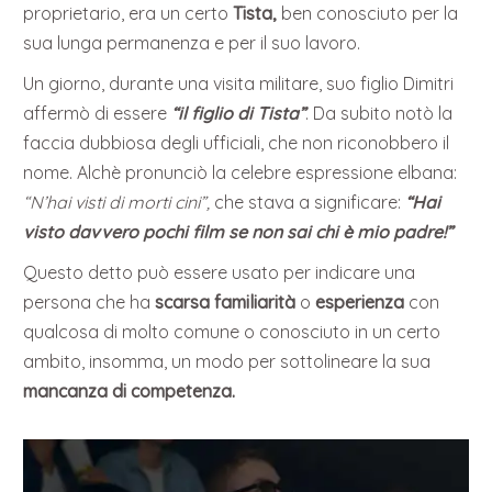
proprietario, era un certo
Tista,
ben conosciuto per la
sua lunga permanenza e per il suo lavoro.
Un giorno, durante una visita militare, suo figlio Dimitri
affermò di essere
“il figlio di Tista”
. Da subito notò la
faccia dubbiosa degli ufficiali, che non riconobbero il
nome. Alchè pronunciò la celebre espressione elbana:
“N’hai visti di morti cini”,
che stava a significare:
“Hai
visto davvero pochi film se non sai chi è mio padre!”
Questo detto può essere usato per indicare una
persona che ha
scarsa familiarità
o
esperienza
con
qualcosa di molto comune o conosciuto in un certo
ambito, insomma, un modo per sottolineare la sua
mancanza di competenza.