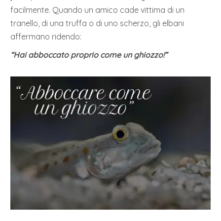
facilmente. Quando un amico cade vittima di un
tranello, di una truffa o di uno scherzo, gli elbani
affermano ridendo:
“Hai abboccato proprio come un ghiozzo!”