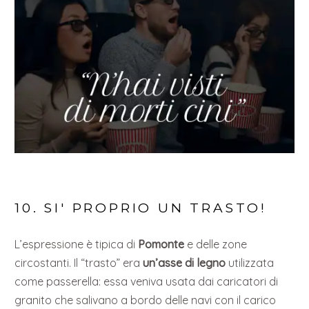
10. SI' PROPRIO UN TRASTO!
L’espressione è tipica di
Pomonte
e delle zone
circostanti. Il “trasto” era
un’asse di legno
utilizzata
come passerella: essa veniva usata dai caricatori di
granito che salivano a bordo delle navi con il carico