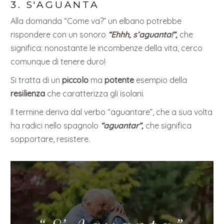
3. S'AGUANTA
Alla domanda “Come va?” un elbano potrebbe
rispondere con un sonoro
“Ehhh, s’aguanta!”,
che
significa: nonostante le incombenze della vita, cerco
comunque di tenere duro!
Si tratta di un
piccolo
ma
potente
esempio della
resilienza
che caratterizza gli isolani.
Il termine deriva dal verbo “aguantare”, che a sua volta
ha radici nello spagnolo
“aguantar”,
che significa
sopportare, resistere.