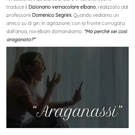
traduce il
Dizionario vernacolare elbano
, realizzato dal
professore
Domenico Segnini.
Quando vediamo un
amico su di giri, in agitazione, con la fronte corrugata
dall’ansia, noi elbani domandiamo:
“Ma perché sei così
araganato?”