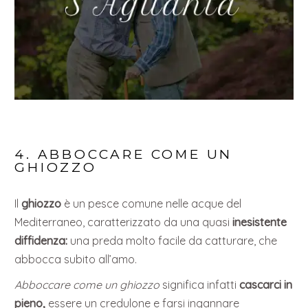
4. ABBOCCARE COME UN
GHIOZZO
Il
ghiozzo
è un pesce comune nelle acque del
Mediterraneo, caratterizzato da una quasi
inesistente
diffidenza:
una preda molto facile da catturare, che
abbocca subito all’amo.
Abboccare come un ghiozzo
significa infatti
cascarci in
pieno,
essere un credulone e farsi ingannare