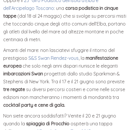
Oppure il
25° Giro Podistico dell’Isola d’Elba e
dell’Arcipelago Toscano
: una
corsa podistica in cinque
tappe
(dal 18 al 24 maggio) che si svolge su percorsi misti
che toccando cinque degli otto comuni dell’Elba, portano
gli atleti dal livello del mare ad altezze montane in poche
centinaia di metri.
Amanti del mare: non lasciatevi sfuggire il ritorno del
prestigioso
S&S Swan Rendez-vous
, la
manifestazione
europea
che solo negli anni dispari riunisce le eleganti
imbarcazioni Swan
progettati dallo studio Sparkman &
Stephens di New York. Tra il 17 e il 21 giugno sono previste
tre regate
su diversi percorsi costieri e come nelle scorse
edizioni non mancheranno i momenti di mondanità tra
cocktail party e cene di gala.
Non siete ancora soddisfatti? Venite il 20 e 21 giugno
quando la
spiaggia di Procchio
ospiterà una tappa