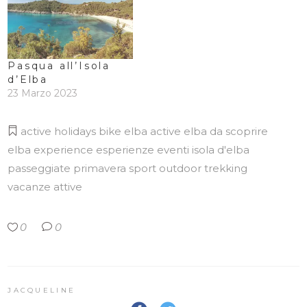
Pasqua all’Isola
d’Elba
23 Marzo 2023
active holidays
bike
elba active
elba da scoprire
elba experience
esperienze
eventi
isola d'elba
passeggiate
primavera
sport outdoor
trekking
vacanze attive
0
0
JACQUELINE