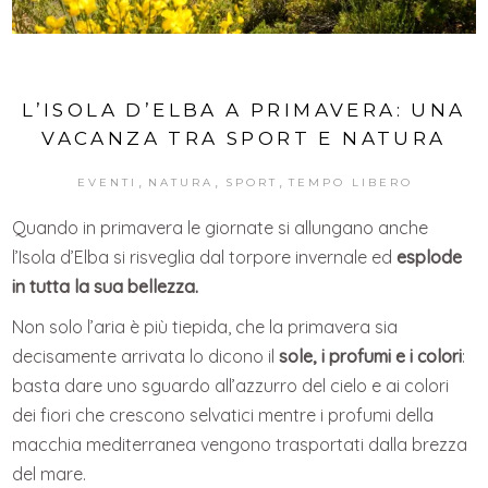
L’ISOLA D’ELBA A PRIMAVERA: UNA
VACANZA TRA SPORT E NATURA
,
,
,
EVENTI
NATURA
SPORT
TEMPO LIBERO
Quando in primavera le giornate si allungano anche
l’Isola d’Elba si risveglia dal torpore invernale ed
esplode
in tutta la sua bellezza.
Non solo l’aria è più tiepida, che la primavera sia
decisamente arrivata lo dicono il
sole, i profumi e i colori
:
basta dare uno sguardo all’azzurro del cielo e ai colori
dei fiori che crescono selvatici mentre i profumi della
macchia mediterranea vengono trasportati dalla brezza
del mare.