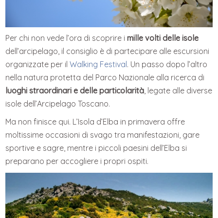
Per chi non vede l’ora di scoprire i
mille volti delle isole
dell’arcipelago, il consiglio è di partecipare alle escursioni
organizzate per il
Walking Festival
. Un passo dopo l’altro
nella natura protetta del Parco Nazionale alla ricerca di
luoghi straordinari e delle particolarità
, legate alle diverse
isole dell’Arcipelago Toscano.
Ma non finisce qui. L’Isola d’Elba in primavera offre
moltissime occasioni di svago tra manifestazioni, gare
sportive e sagre, mentre i piccoli paesini dell’Elba si
preparano per accogliere i propri ospiti.