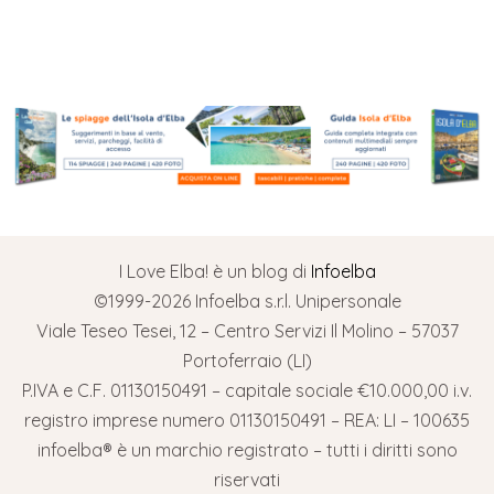
I Love Elba! è un blog di
Infoelba
©1999-2026 Infoelba s.r.l. Unipersonale
Viale Teseo Tesei, 12 – Centro Servizi Il Molino – 57037
Portoferraio (LI)
P.IVA e C.F. 01130150491 – capitale sociale €10.000,00 i.v.
registro imprese numero 01130150491 – REA: LI – 100635
infoelba® è un marchio registrato – tutti i diritti sono
riservati