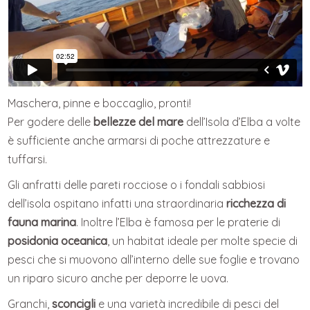
Maschera, pinne e boccaglio, pronti!
Per godere delle
bellezze del mare
dell’Isola d’Elba a volte
è sufficiente anche armarsi di poche attrezzature e
tuffarsi.
Gli anfratti delle pareti rocciose o i fondali sabbiosi
dell’isola ospitano infatti una straordinaria
ricchezza di
fauna marina
. Inoltre l’Elba è famosa per le praterie di
posidonia oceanica
, un habitat ideale per molte specie di
pesci che si muovono all’interno delle sue foglie e trovano
un riparo sicuro anche per deporre le uova.
Granchi,
sconcigli
e una varietà incredibile di pesci del