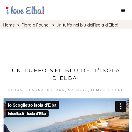
Home
>
Flora e Fauna
>
Un tuffo nel blu dell’Isola d’Elba!
UN TUFFO NEL BLU DELL’ISOLA
D’ELBA!
,
,
,
FLORA E FAUNA
NATURA
SPIAGGE
TEMPO LIBERO