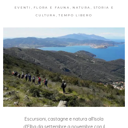
,
,
,
EVENTI
FLORA E FAUNA
NATURA
STORIA E
,
CULTURA
TEMPO LIBERO
Escursioni, castagne e natura all’Isola
d’Elba da settembre a novembre con il