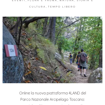
EVENTI
FLORA E FAUNA
NATURA
STORIA E
,
CULTURA
TEMPO LIBERO
Online la nuova piattaforma 4LAND del
Parco Nazionale Arcipelago Toscano: