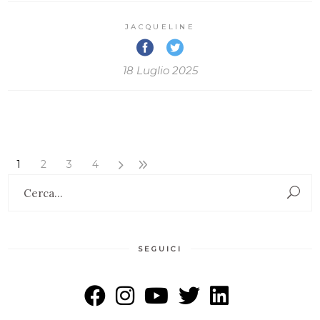
JACQUELINE
18 Luglio 2025
1
2
3
4
Search
for:
SEGUICI