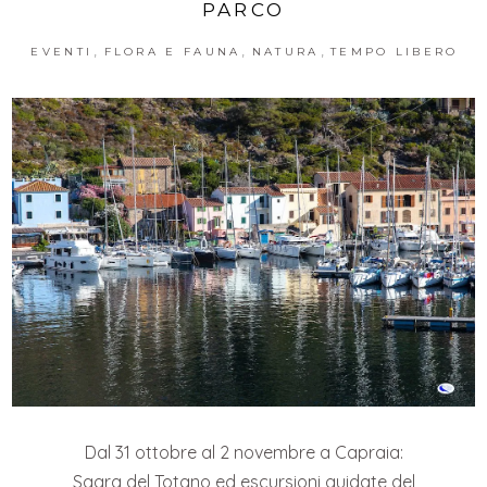
PARCO
,
,
,
EVENTI
FLORA E FAUNA
NATURA
TEMPO LIBERO
Dal 31 ottobre al 2 novembre a Capraia:
Sagra del Totano ed escursioni guidate del