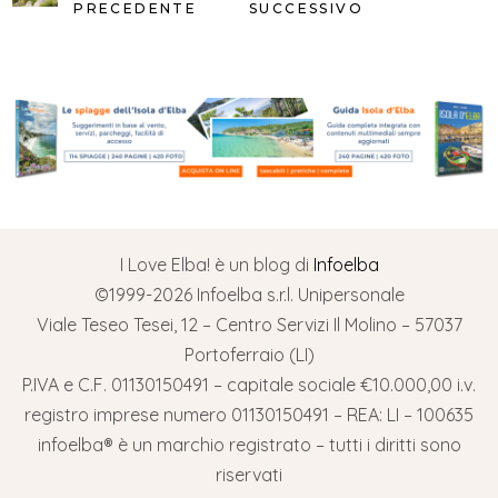
PRECEDENTE
SUCCESSIVO
I Love Elba! è un blog di
Infoelba
©1999-2026 Infoelba s.r.l. Unipersonale
Viale Teseo Tesei, 12 – Centro Servizi Il Molino – 57037
Portoferraio (LI)
P.IVA e C.F. 01130150491 – capitale sociale €10.000,00 i.v.
registro imprese numero 01130150491 – REA: LI – 100635
infoelba® è un marchio registrato – tutti i diritti sono
riservati