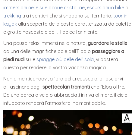
immersioni nelle sue acque cristalline
,
escursioni in bike
o
trekking
tra i sentieri che si snodano sul territorio,
tour in
kayak
alla scoperta della costa caratterizzata da calette
e grotte nascoste e poi… il dolce far niente.
Una pausa relax immersi nella natura,
guardare le stelle
da una delle magnifiche baie dell’Elba o
passeggiare a
piedi nudi
sulle
spiagge più belle dell’isola
, vi basterà
questo per rendere la vostra vacanza magica.
Non dimenticandovi, all’ora del crepuscolo, di lasciarvi
affascinare dagli
spettacolari tramonti
che l’Elba offre.
Da una barca a vela o abbracciati in riva al mare, il cielo
infuocato renderà l’atmosfera indimenticabile.