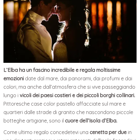
L’Elba ha un fascino incredibile e regala moltissime
emozioni
date dal mare, dai panorami, dai profumi e dai
colori, ma anche dall’atmosfera che si vive passeggiando
lungo i
vicoli dei paesi costieri e dei piccoli borghi collinari.
Pittoresche case color pastello affacciate sul mare e
quartieri dalle strade di granito che nascondono piccole
botteghe artigiane, sono il
cuore dell’Isola d’Elba.
Come ultimo regalo concedetevi una
cenetta per due
in