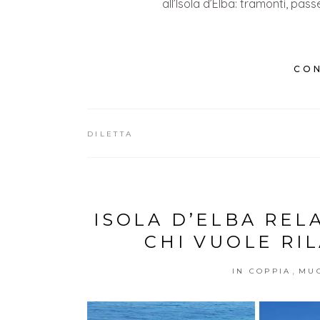
all’Isola d’Elba: tramonti, pas
CON
DILETTA
ISOLA D’ELBA REL
CHI VUOLE RI
,
IN COPPIA
MUO