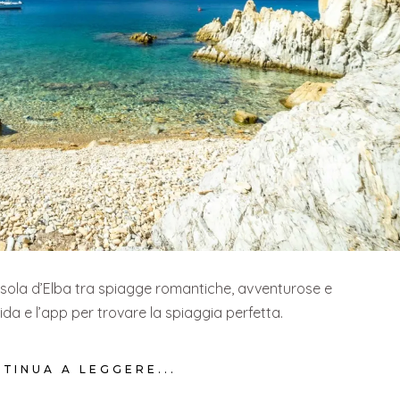
’Isola d’Elba tra spiagge romantiche, avventurose e
ida e l’app per trovare la spiaggia perfetta.
TINUA A LEGGERE...