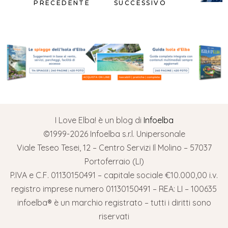
PRECEDENTE
SUCCESSIVO
I Love Elba! è un blog di
Infoelba
©1999-2026 Infoelba s.r.l. Unipersonale
Viale Teseo Tesei, 12 – Centro Servizi Il Molino – 57037
Portoferraio (LI)
P.IVA e C.F. 01130150491 – capitale sociale €10.000,00 i.v.
registro imprese numero 01130150491 – REA: LI – 100635
infoelba® è un marchio registrato – tutti i diritti sono
riservati