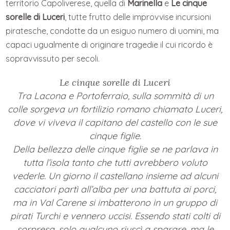
territorio Capoliverese, quella di
Marinella
e
Le cinque
sorelle di Luceri
, tutte frutto delle improvvise incursioni
piratesche, condotte da un esiguo numero di uomini, ma
capaci ugualmente di originare tragedie il cui ricordo è
sopravvissuto per secoli.
Le cinque sorelle di Luceri
Tra Lacona e Portoferraio, sulla sommità di un
colle sorgeva un fortilizio romano chiamato Luceri,
dove vi viveva il capitano del castello con le sue
cinque figlie.
Della bellezza delle cinque figlie se ne parlava in
tutta l’isola tanto che tutti avrebbero voluto
vederle. Un giorno il castellano insieme ad alcuni
cacciatori partì all’alba per una battuta ai porci,
ma in Val Carene si imbatterono in un gruppo di
pirati Turchi e vennero uccisi. Essendo stati colti di
sorpresa, solo qualcuno riuscì a sparare, ma le