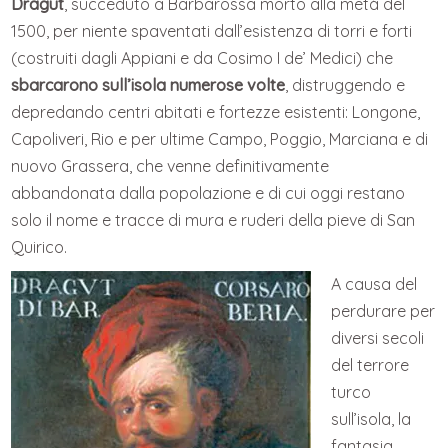
Dragut
, succeduto a Barbarossa morto alla metà del
1500, per niente spaventati dall’esistenza di torri e forti
(costruiti dagli Appiani e da Cosimo I de’ Medici) che
sbarcarono sull’isola numerose volte
, distruggendo e
depredando centri abitati e fortezze esistenti: Longone,
Capoliveri, Rio e per ultime Campo, Poggio, Marciana e di
nuovo Grassera, che venne definitivamente
abbandonata dalla popolazione e di cui oggi restano
solo il nome e tracce di mura e ruderi della pieve di San
Quirico.
A causa del
perdurare per
diversi secoli
del terrore
turco
sull’isola, la
fantasia