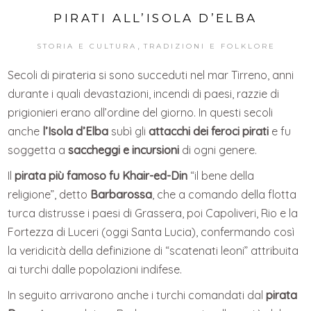
PIRATI ALL’ISOLA D’ELBA
,
STORIA E CULTURA
TRADIZIONI E FOLKLORE
Secoli di pirateria si sono succeduti nel mar Tirreno, anni
durante i quali devastazioni, incendi di paesi, razzie di
prigionieri erano all’ordine del giorno. In questi secoli
anche
l’Isola d’Elba
subì gli
attacchi dei feroci pirati
e fu
soggetta a
saccheggi e incursioni
di ogni genere.
Il
pirata più famoso fu Khair-ed-Din
“il bene della
religione”, detto
Barbarossa
, che a comando della flotta
turca distrusse i paesi di Grassera, poi Capoliveri, Rio e la
Fortezza di Luceri (oggi Santa Lucia), confermando così
la veridicità della definizione di “scatenati leoni” attribuita
ai turchi dalle popolazioni indifese.
In seguito arrivarono anche i turchi comandati dal
pirata