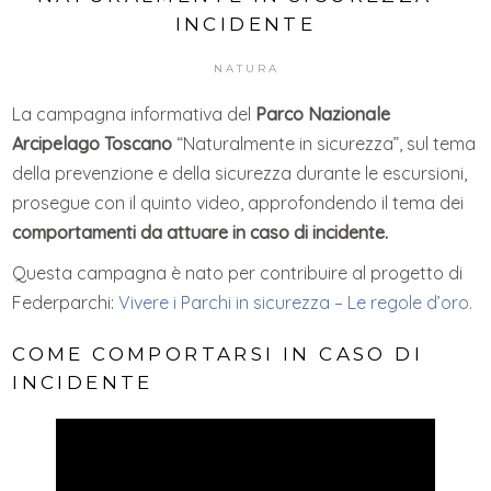
INCIDENTE
NATURA
La campagna informativa del
Parco Nazionale
Arcipelago Toscano
“Naturalmente in sicurezza”, sul tema
della prevenzione e della sicurezza durante le escursioni,
prosegue con il quinto video, approfondendo il tema dei
comportamenti da attuare in caso di incidente.
Questa campagna è nato per contribuire al progetto di
Federparchi:
Vivere i Parchi in sicurezza – Le regole d’oro.
COME COMPORTARSI IN CASO DI
INCIDENTE