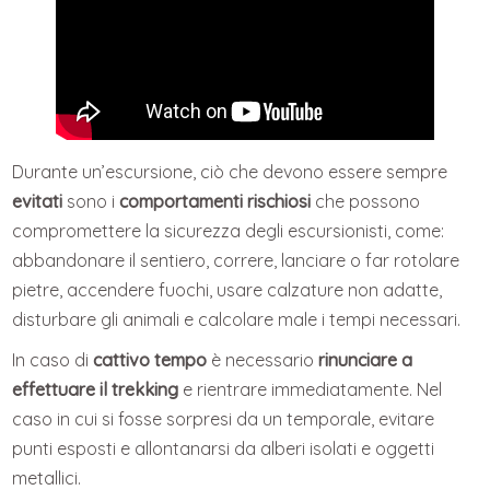
Durante un’escursione, ciò che devono essere sempre
evitati
sono i
comportamenti rischiosi
che possono
compromettere la sicurezza degli escursionisti, come:
abbandonare il sentiero, correre, lanciare o far rotolare
pietre, accendere fuochi, usare calzature non adatte,
disturbare gli animali e calcolare male i tempi necessari.
In caso di
cattivo tempo
è necessario
rinunciare a
effettuare il trekking
e rientrare immediatamente. Nel
caso in cui si fosse sorpresi da un temporale, evitare
punti esposti e allontanarsi da alberi isolati e oggetti
metallici.