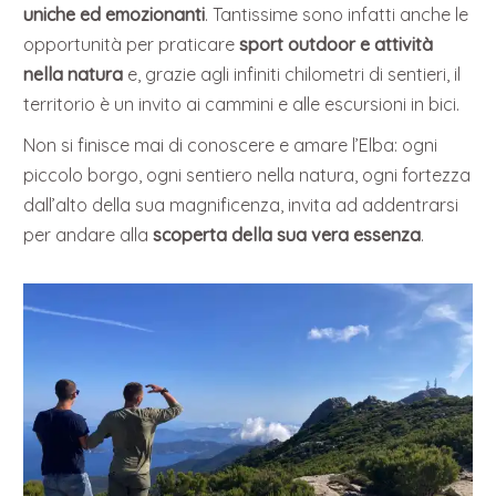
uniche ed emozionanti
. Tantissime sono infatti anche le
opportunità per praticare
sport outdoor e attività
nella natura
e, grazie agli infiniti chilometri di sentieri, il
territorio è un invito ai cammini e alle escursioni in bici.
Non si finisce mai di conoscere e amare l’Elba: ogni
piccolo borgo, ogni sentiero nella natura, ogni fortezza
dall’alto della sua magnificenza, invita ad addentrarsi
per andare alla
scoperta della sua vera essenza
.