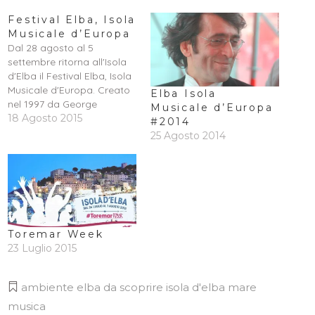
Festival Elba, Isola
Musicale d’Europa
Dal 28 agosto al 5
settembre ritorna all'Isola
d'Elba il Festival Elba, Isola
Musicale d'Europa. Creato
Elba Isola
nel 1997 da George
Musicale d’Europa
Edelman e Yuri Bashmet è
18 Agosto 2015
#2014
stato fondato con l’intento
25 Agosto 2014
di creare un
appuntamento musicale di
rilievo nel panorama dei
festival internazionali di
musica classica e jazz. Per
dare nuovo impulso alla 19°
…
Toremar Week
23 Luglio 2015
ambiente
elba da scoprire
isola d'elba
mare
musica