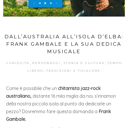
DALL’AUSTRALIA ALL’ISOLA D’ELBA:
FRANK GAMBALE E LA SUA DEDICA
MUSICALE
,
,
,
CURIOSITÀ
PERSONAGGI
STORIA E CULTURA
TEMPO
,
LIBERO
TRADIZIONI E FOLKLORE
Come è possibile che un
chitarrista jazz-rock
australiano,
distante 16 mila miglia da noi, s’innamori
della nostra piccola isola al punto da dedicarle un
pezzo? Dovremmo fare questa domanda a
Frank
Gambale.