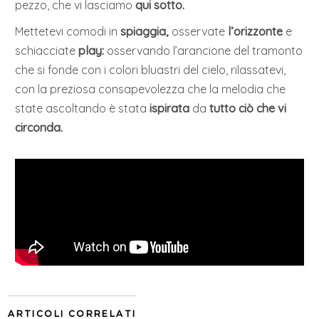
pezzo, che vi lasciamo
qui sotto.
Mettetevi comodi in
spiaggia,
osservate
l’orizzonte
e
schiacciate
play:
osservando l’arancione del tramonto
che si fonde con i colori bluastri del cielo, rilassatevi,
con la preziosa consapevolezza che la melodia che
state ascoltando è stata
ispirata
da
tutto ciò che vi
circonda.
ARTICOLI CORRELATI