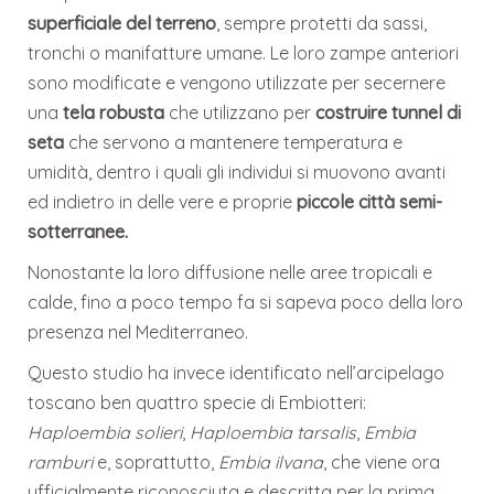
superficiale del terreno
, sempre protetti da sassi,
tronchi o manifatture umane. Le loro zampe anteriori
sono modificate e vengono utilizzate per secernere
una
tela robusta
che utilizzano per
costruire tunnel di
seta
che servono a mantenere temperatura e
umidità, dentro i quali gli individui si muovono avanti
ed indietro in delle vere e proprie
piccole città semi-
sotterranee.
Nonostante la loro diffusione nelle aree tropicali e
calde, fino a poco tempo fa si sapeva poco della loro
presenza nel Mediterraneo.
Questo studio ha invece identificato nell’arcipelago
toscano ben quattro specie di Embiotteri:
Haploembia solieri
,
Haploembia tarsalis
,
Embia
ramburi
e, soprattutto,
Embia ilvana
, che viene ora
ufficialmente riconosciuta e descritta per la prima