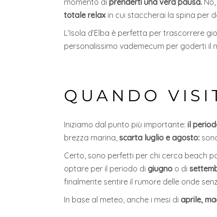
momento di
prenderti una vera pausa.
No, 
totale relax
in cui staccherai la spina per d
L’Isola d’Elba è perfetta per trascorrere gi
personalissimo vademecum per goderti il n
QUANDO VISIT
Iniziamo dal punto più importante:
il perio
brezza marina,
scarta luglio e agosto:
sono 
Certo, sono perfetti per chi cerca beach part
optare per il periodo di
giugno
o di
settemb
finalmente sentire il rumore delle onde sen
In base al meteo, anche i mesi di
aprile, ma