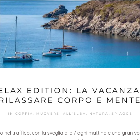
ELAX EDITION: LA VACANZ
RILASSARE CORPO E MENT
,
,
,
IN COPPIA
MUOVERSI ALL'ELBA
NATURA
SPIAGGE
 nel traffico, con la sveglia alle 7 ogni mattina e una gran vog