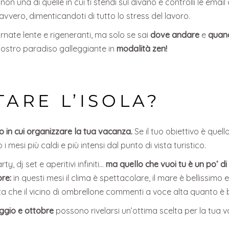
non una di quelle in cui ti stendi sul divano e controlli le ema
avvero, dimenticandoti di tutto lo stress del lavoro.
ornate lente e rigeneranti, ma solo se sai
dove andare
e
quand
ostro paradiso galleggiante in
modalità zen!
ARE L’ISOLA?
do in cui organizzare la tua vacanza.
Se il tuo obiettivo è quell
i mesi più caldi e più intensi dal punto di vista turistico.
y, dj set e aperitivi infiniti…
ma quello che vuoi tu è un po’ d
re:
in questi mesi il clima è spettacolare, il mare è bellissim
za che il vicino di ombrellone commenti a voce alta quanto è 
ggio e ottobre
possono rivelarsi un’ottima scelta per la tua v