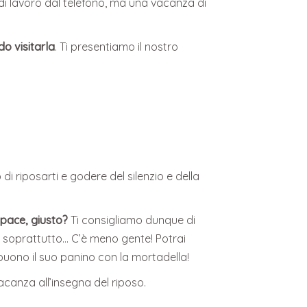
il di lavoro dal telefono, ma una vacanza di
o visitarla
. Ti presentiamo il nostro
o di riposarti e godere del silenzio e della
i pace, giusto?
Ti consigliamo dunque di
o e soprattutto… C’è meno gente! Potrai
buono il suo panino con la mortadella!
acanza all’insegna del riposo.