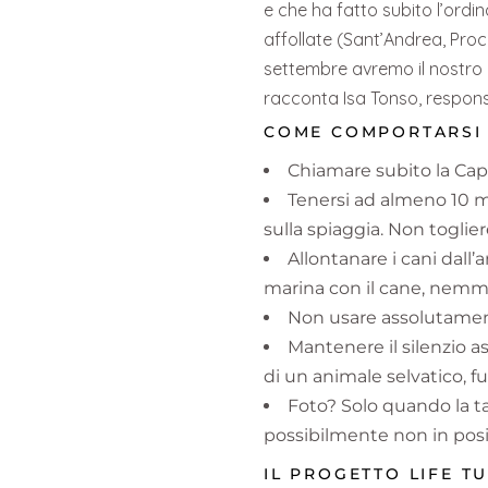
e che ha fatto subito l’ordin
affollate (Sant’Andrea, Proc
settembre avremo il nostro b
racconta Isa Tonso, respon
COME COMPORTARSI S
Chiamare subito la Cap
Tenersi ad almeno 10 me
sulla spiaggia. Non toglier
Allontanare i cani dall’
marina con il cane, nemm
Non usare assolutamente 
Mantenere il silenzio as
di un animale selvatico, f
Foto? Solo quando la ta
possibilmente non in posiz
IL PROGETTO LIFE T