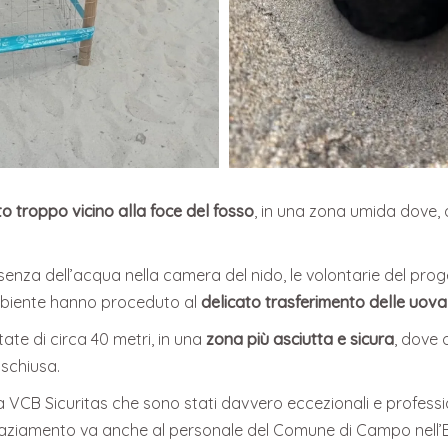
o troppo vicino alla foce del fosso
, in una zona umida dove, d
enza dell’acqua nella camera del nido, le volontarie del pro
mbiente hanno proceduto al
delicato trasferimento delle uova
te di circa 40 metri, in una
zona più asciutta e sicura
, dove 
 schiusa.
a VCB Sicuritas che sono stati davvero eccezionali e professio
graziamento va anche al personale del Comune di Campo nell’E