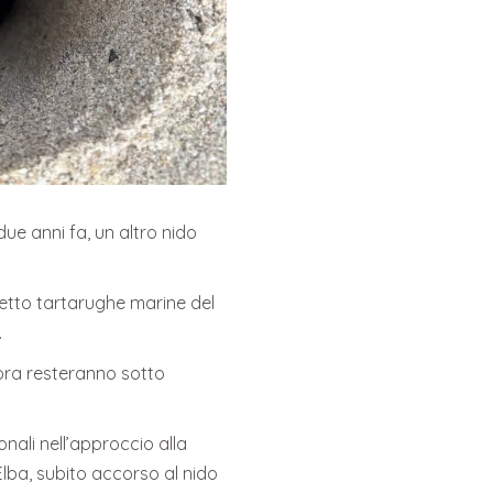
ue anni fa, un altro nido
getto tartarughe marine del
.
ora resteranno sotto
nali nell’approccio alla
lba, subito accorso al nido