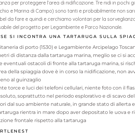
anza per proteggere l’area di nidificazione. Tre nidi in pochi g
chio e Marina di Campo) sono tanti e probabilmente non saranno
el da fare e quindi e cerchiamo volontari per la sorveglianza
sabile del progetto per Legambiente e Parco Nazionale.
E SI INCONTRA UNA TARTARUGA SULLA SPIAG
itaneria di porto (1530) e Legambiente Arcipelago Tosca
tri di distanza dalla tartaruga marina, meglio se ci si acc
e eventuali ostacoli di fronte alla tartaruga marina, si risc
area della spiaggia dove è in corso la nidificazione, non avv
eno al guinzaglio
torce e luci dei telefoni cellulari, niente foto con il fla
soluto, soprattutto nel periodo esplorativo e di scavo del n
uori dal suo ambiente naturale, in grande stato di allerta
rtaruga rientra in mare dopo aver depositato le uova e ric
ione frontale rispetto alla tartaruga
URTLENEST