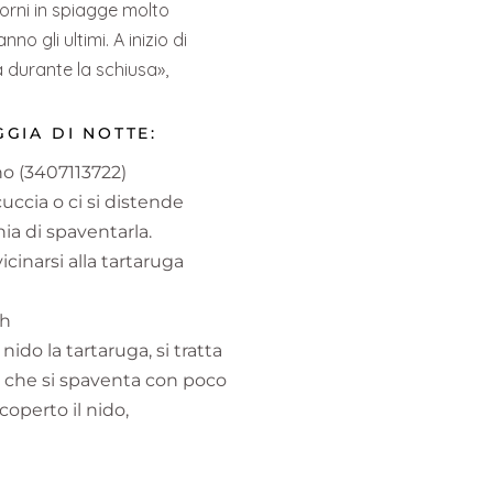
iorni in spiagge molto
 gli ultimi. A inizio di
 durante la schiusa»,
GIA DI NOTTE:
no (3407113722)
uccia o ci si distende
hia di spaventarla.
icinarsi alla tartaruga
sh
ido la tartaruga, si tratta
 e che si spaventa con poco
operto il nido,