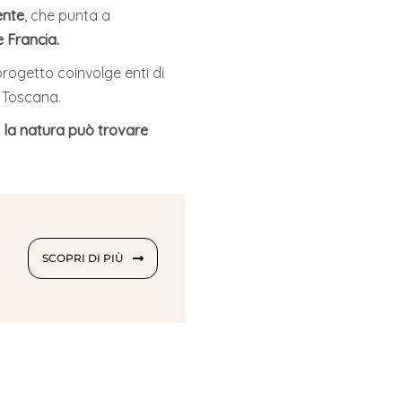
ente
, che punta a
e Francia.
 progetto coinvolge enti di
a Toscana.
e
la natura può trovare
SCOPRI DI PIÙ