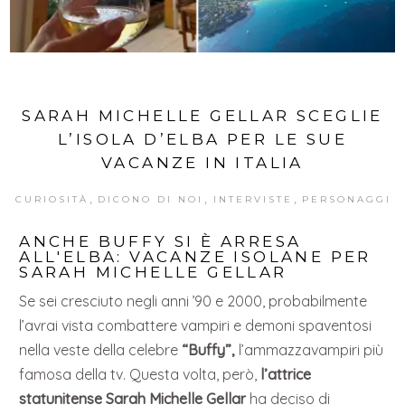
SARAH MICHELLE GELLAR SCEGLIE
L’ISOLA D’ELBA PER LE SUE
VACANZE IN ITALIA
,
,
,
CURIOSITÀ
DICONO DI NOI
INTERVISTE
PERSONAGGI
ANCHE BUFFY SI È ARRESA
ALL'ELBA: VACANZE ISOLANE PER
SARAH MICHELLE GELLAR
Se sei cresciuto negli anni ’90 e 2000, probabilmente
l’avrai vista combattere vampiri e demoni spaventosi
nella veste della celebre
“Buffy”,
l’ammazzavampiri più
famosa della tv. Questa volta, però,
l’attrice
statunitense Sarah Michelle Gellar
ha deciso di