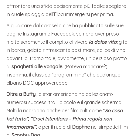
affrontare una sfida decisamente più facile: scegliere
in quale spiaggia dell’Elba immergersi per prima.
A giudicare dal carosello che ha pubblicato sulle sue
pagine Instagram e Facebook, sembra aver preso
molto seramente il compito di vivere
la dolce vita:
gita
in barca, gelato rinfrescante post mare, calice di vino
davanti al tramonto e, ovviamente, un delizioso piatto
di
spaghetti alle vongole.
(Poteva mancare?)
Insomma, il classico “programmino” che qualunque
elbano DOC approverebbe.
Oltre a Buffy
, la star americana ha collezionato
numerosi successi tra il piccolo e il grande schermo.
Molti la ricordano anche per film cult come “
So cosa
hai fatto”,
“Cruel Intentions – Prima regola non
innamorarsi”,
e per il ruolo di
Daphne
nei simpatici film
di
Scooby-Doo
.