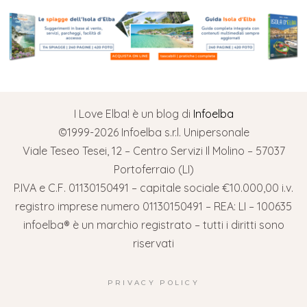
I Love Elba! è un blog di
Infoelba
©1999-2026 Infoelba s.r.l. Unipersonale
Viale Teseo Tesei, 12 – Centro Servizi Il Molino – 57037
Portoferraio (LI)
P.IVA e C.F. 01130150491 – capitale sociale €10.000,00 i.v.
registro imprese numero 01130150491 – REA: LI – 100635
infoelba® è un marchio registrato – tutti i diritti sono
riservati
PRIVACY POLICY