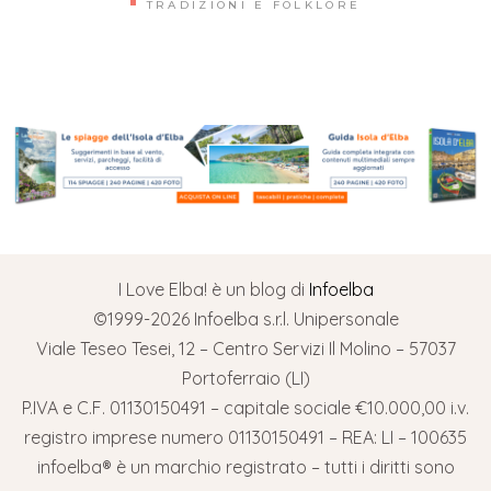
TRADIZIONI E FOLKLORE
I Love Elba! è un blog di
Infoelba
©1999-2026 Infoelba s.r.l. Unipersonale
Viale Teseo Tesei, 12 – Centro Servizi Il Molino – 57037
Portoferraio (LI)
P.IVA e C.F. 01130150491 – capitale sociale €10.000,00 i.v.
registro imprese numero 01130150491 – REA: LI – 100635
infoelba® è un marchio registrato – tutti i diritti sono