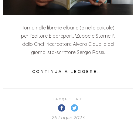
Torna nelle librerie elbane (e nelle edicole)
per l'Editore Elbareport, 'Zuppe e Stornelli',
dello Chef-ricercatore Alvaro Claudi e del
giornalista-scrittore Sergio Rossi.
CONTINUA A LEGGERE...
JACQUELINE
26 Luglio 2023