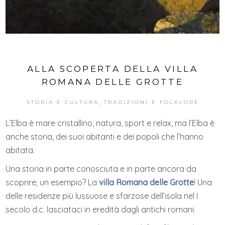
ALLA SCOPERTA DELLA VILLA
ROMANA DELLE GROTTE
,
STORIA E CULTURA
TRADIZIONI E FOLKLORE
L’Elba è mare cristallino, natura, sport e relax, ma l’Elba è
anche storia, dei suoi abitanti e dei popoli che l’hanno
abitata.
Una storia in parte conosciuta e in parte ancora da
scoprire; un esempio? La
villa Romana delle Grotte
! Una
delle residenze più lussuose e sfarzose dell’isola nel I
secolo d.c. lasciataci in eredità dagli antichi romani.