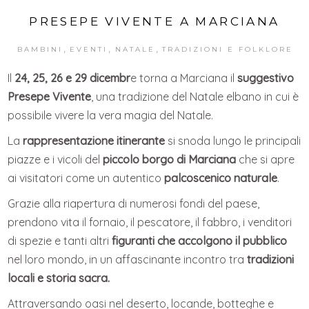
PRESEPE VIVENTE A MARCIANA
,
,
,
BAMBINI
EVENTI
NATALE
TRADIZIONI E FOLKLORE
Il
24, 25, 26 e 29 dicembr
e torna a Marciana il
suggestivo
Presepe Vivente
, una tradizione del Natale elbano in cui è
possibile vivere la vera magia del Natale.
La
rappresentazione itinerante
si snoda lungo le principali
piazze e i vicoli del
piccolo borgo di Marciana
che si apre
ai visitatori come un autentico
palcoscenico naturale
.
Grazie alla riapertura di numerosi fondi del paese,
prendono vita il fornaio, il pescatore, il fabbro, i venditori
di spezie e tanti altri
figuranti che accolgono il pubblico
nel loro mondo, in un affascinante incontro tra
tradizioni
locali e storia sacra.
Attraversando oasi nel deserto, locande, botteghe e