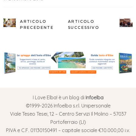
ARTICOLO
ARTICOLO
PRECEDENTE
SUCCESSIVO
I Love Elba! è un blog di
Infoelba
©1999-2026 Infoelba s.r.l. Unipersonale
Viale Teseo Tesei, 12 – Centro Servizi Il Molino – 57037
Portoferraio (LI)
P.IVA e C.F. 01130150491 – capitale sociale €10.000,00 i.v.