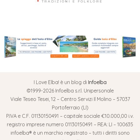
TRADIZIONI E FOLKLORE
I Love Elba! è un blog di
Infoelba
©1999-2026 Infoelba s.r.l. Unipersonale
Viale Teseo Tesei, 12 – Centro Servizi Il Molino – 57037
Portoferraio (LI)
P.IVA e C.F. 01130150491 – capitale sociale €10.000,00 i.v.
registro imprese numero 01130150491 – REA: LI – 100635
infoelba® è un marchio registrato – tutti i diritti sono