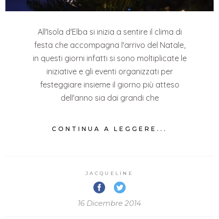
All'Isola d'Elba si inizia a sentire il clima di
festa che accompagna l'arrivo del Natale,
in questi giorni infatti si sono moltiplicate le
iniziative e gli eventi organizzati per
festeggiare insieme il giorno più atteso
dell'anno sia dai grandi che
CONTINUA A LEGGERE...
JACQUELINE
16 Dicembre 2014