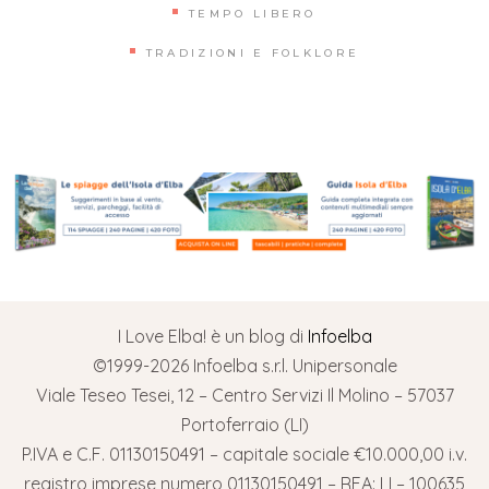
TEMPO LIBERO
TRADIZIONI E FOLKLORE
I Love Elba! è un blog di
Infoelba
©1999-2026 Infoelba s.r.l. Unipersonale
Viale Teseo Tesei, 12 – Centro Servizi Il Molino – 57037
Portoferraio (LI)
P.IVA e C.F. 01130150491 – capitale sociale €10.000,00 i.v.
registro imprese numero 01130150491 – REA: LI – 100635