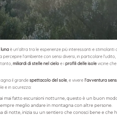
 luna
è un’altra tra le esperienze più interessanti e stimolant
ia a percepire l’ambiente con sensi diversi, in particolare l’ud
ntanto,
miliardi di stelle nel cielo
e i
profili delle isole
vicine che
tagna il grande
spettacolo del sole
, e vivere
l’avventura sens
e e in sicurezza:
ai mai fatto escursioni notturne, questo è un buon modo p
è sempre meglio andare in montagna con altre persone.
i notte, inizia su un sentiero che conosci bene e che hai