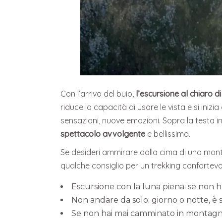
Con l’arrivo del buio,
l’escursione al chiaro di
riduce la capacità di usare le vista e si iniz
sensazioni, nuove emozioni. Sopra la testa i
spettacolo avvolgente
e bellissimo.
Se desideri ammirare dalla cima di una mon
qualche consiglio per un trekking confortevol
Escursione con la luna piena: se non h
Non andare da solo: giorno o notte, 
Se non hai mai camminato in montagna d