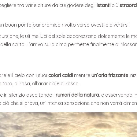
scegliere tra varie alture da cui godere degli
istanti
più
straord
un buon punto panoramico rivolto verso ovest, e divertirsi!
ursione, le ultime luci del sole accarezzano dolcemente le m
ella salita. L’arrivo sulla cima permette finalmente di rilassar
e e il cielo con i suoi
colori caldi
mentre
un’aria frizzante
ini
’oro, al rosa, all’arancio e al rosso.
re in silenzio ascoltando i
rumori della natura
, e osservando in
le ciò che si prova, un’intensa sensazione che non verrà dimen