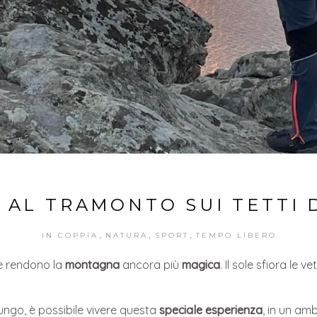
 AL TRAMONTO SUI TETTI 
,
,
,
IN COPPIA
NATURA
SPORT
TEMPO LIBERO
e rendono la
montagna
ancora più
magica
. Il sole sfiora le v
lungo, è possibile vivere questa
speciale esperienza
, in un am