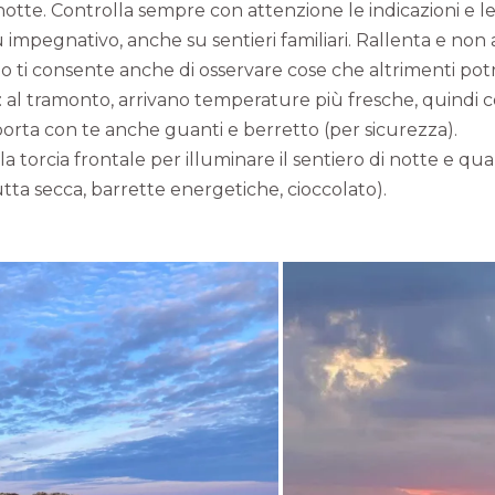
otte. Controlla sempre con attenzione le indicazioni e le
iù impegnativo, anche su sentieri familiari. Rallenta e non
no ti consente anche di osservare cose che altrimenti potr
: al tramonto, arrivano temperature più fresche, quindi con
rta con te anche guanti e berretto (per sicurezza).
 torcia frontale per illuminare il sentiero di notte e qual
tta secca, barrette energetiche, cioccolato).