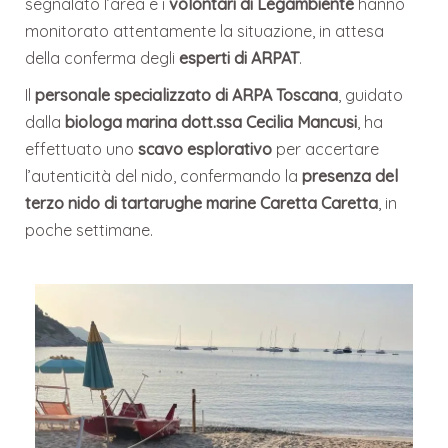
segnalato l’area e i
volontari di Legambiente
hanno
monitorato attentamente la situazione, in attesa
della conferma degli
esperti di ARPAT
.
Il
personale specializzato di ARPA Toscana
, guidato
dalla
biologa marina dott.ssa Cecilia Mancusi
, ha
effettuato uno
scavo esplorativo
per accertare
l’autenticità del nido,
confermando la
presenza del
terzo nido di tartarughe marine Caretta Caretta
, in
poche settimane.