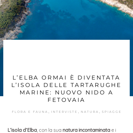
L’ELBA ORMAI È DIVENTATA
L’ISOLA DELLE TARTARUGHE
MARINE: NUOVO NIDO A
FETOVAIA
,
,
,
FLORA E FAUNA
INTERVISTE
NATURA
SPIAGGE
L’isola d’Elba
, con la sua
natura incontaminata
e i