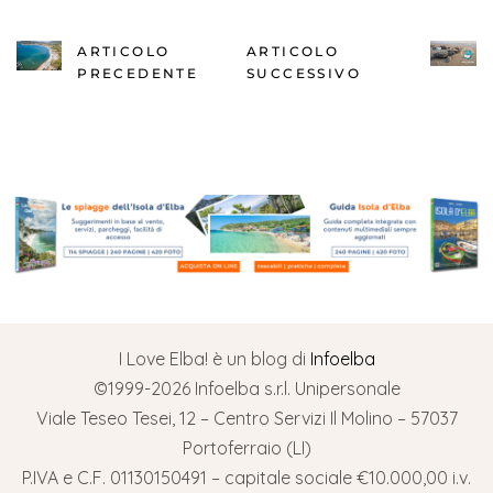
ARTICOLO
ARTICOLO
PRECEDENTE
SUCCESSIVO
I Love Elba! è un blog di
Infoelba
©1999-2026 Infoelba s.r.l. Unipersonale
Viale Teseo Tesei, 12 – Centro Servizi Il Molino – 57037
Portoferraio (LI)
P.IVA e C.F. 01130150491 – capitale sociale €10.000,00 i.v.