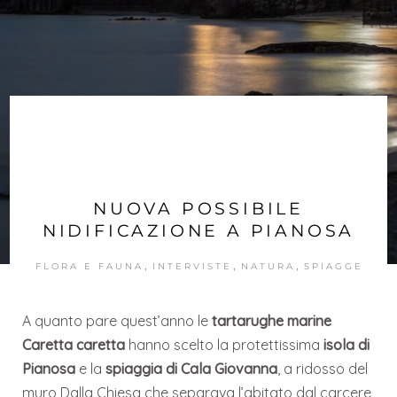
NUOVA POSSIBILE
NIDIFICAZIONE A PIANOSA
,
,
,
FLORA E FAUNA
INTERVISTE
NATURA
SPIAGGE
A quanto pare quest’anno le
tartarughe marine
Caretta caretta
hanno scelto la protettissima
isola di
Pianosa
e la
spiaggia di Cala Giovanna
, a ridosso del
muro Dalla Chiesa che separava l’abitato dal carcere