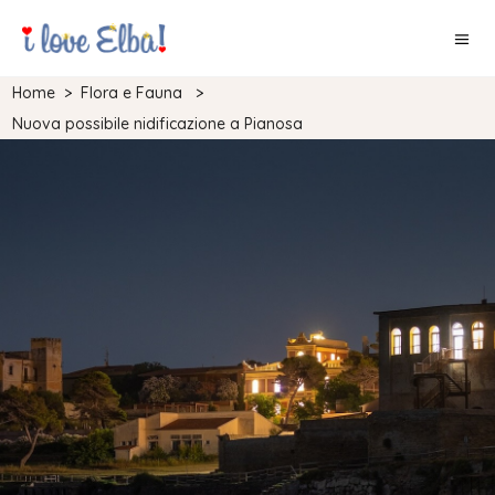
Home
>
Flora e Fauna
>
Nuova possibile nidificazione a Pianosa