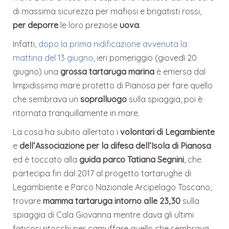
di massima sicurezza per mafiosi e brigatisti rossi,
per deporre
le loro preziose
uova
.
Infatti,
dopo la prima nidificazione avvenuta la
mattina del 13 giugno
, ieri pomeriggio (giovedì 20
giugno) una
grossa tartaruga marina
è emersa dal
limpidissimo mare protetto di Pianosa per fare quello
che sembrava un
sopralluogo
sulla spiaggia, poi è
ritornata tranquillamente in mare.
La cosa ha subito allertato i
volontari di Legambiente
e
dell’Associazione per la difesa dell’Isola di Pianosa
ed è toccato alla
guida parco Tatiana Segnini
, che
partecipa fin dal 2017 al progetto tartarughe di
Legambiente e Parco Nazionale Arcipelago Toscano,
trovare
mamma tartaruga intorno alle 23,30
sulla
spiaggia di Cala Giovanna mentre dava gli ultimi
faticosi ritocchi per camuffare quello che sembrava