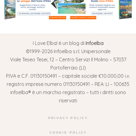
I Love Elba! è un blog di
Infoelba
©1999-2026 Infoelba s.r.l. Unipersonale
Viale Teseo Tesei, 12 – Centro Servizi Il Molino – 57037
Portoferraio (LI)
P.IVA e C.F. 01130150491 – capitale sociale €10.000,00 i.v.
registro imprese numero 01130150491 – REA: LI – 100635
infoelba® è un marchio registrato – tutti i diritti sono
riservati
PRIVACY POLICY
COOKIE POLICY