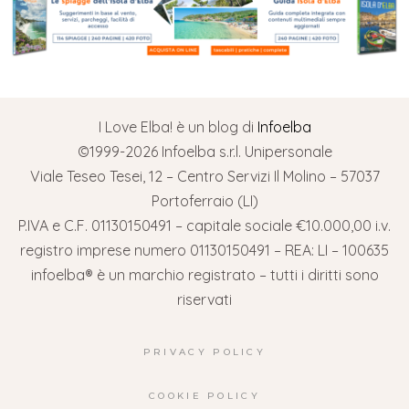
I Love Elba! è un blog di
Infoelba
©1999-2026 Infoelba s.r.l. Unipersonale
Viale Teseo Tesei, 12 – Centro Servizi Il Molino – 57037
Portoferraio (LI)
P.IVA e C.F. 01130150491 – capitale sociale €10.000,00 i.v.
registro imprese numero 01130150491 – REA: LI – 100635
infoelba® è un marchio registrato – tutti i diritti sono
riservati
PRIVACY POLICY
COOKIE POLICY