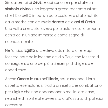
Sin dai tempi di
Zeus,
le api sono sempre state un
simbolo divino:
una leggenda greca racconta infatti
che il Dio dell’Olimpo, sin da piccolo, era stato nutrito
dalla madre con del
miele dorato
delle
api di Creta.
Una volta cresciuto, aveva poi trasformato la propria
genitrice in un’ape immortale come segno di
riconoscimento.
Nell’antico
Egitto
si credeva addirittura che le api
fossero nate dalle lacrime del dio Ra, e che fossero di
conseguenza uno dei più alti esempi di diligenza e
obbedienza.
Anche
Omero
le cita nell’
Iliade,
sottolineando il loro
aspetto esemplare: si tratta di insetti che combattono
per i figli e che non abbandonano mai la loro casa,
neanche di fronte alle avversità o all’assalto di ipotetici
cacciatori.