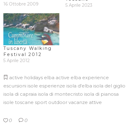
Nazionale dell'Arcipelago
16 Ottobre 2009
5 Aprile 2023
Toscano, con altri 6 parchi
della Costa Toscana (il
parco Regionale della
Maremma, il parco di
Migliarino - San Rossore e
Massaciuccoli, il Parco
delle Alpi Apuane, il parco
Tuscany Walking
Provinciale…
Festival 2012
5 Aprile 2012
active holidays
elba active
elba experience
escursioni isole
esperienze
isola d'elba
isola del giglio
isola di capraia
isola di montecristo
isola di pianosa
isole toscane
sport outdoor
vacanze attive
0
0