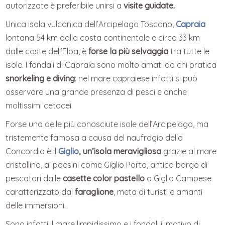
autorizzate è preferibile unirsi a
visite guidate.
Unica isola vulcanica dell’Arcipelago Toscano,
Capraia
lontana 54 km dalla costa continentale e circa 33 km
dalle coste dell’Elba, è
forse la più selvaggia
tra tutte le
isole. I fondali di Capraia sono molto amati da chi pratica
snorkeling e diving
: nel mare capraiese infatti si può
osservare una grande presenza di pesci e anche
moltissimi cetacei.
Forse una delle più conosciute isole dell’Arcipelago, ma
tristemente famosa a causa del naufragio della
Concordia è il
Giglio
, un’isola meravigliosa
grazie al mare
cristallino, ai paesini come Giglio Porto, antico borgo di
pescatori dalle
casette color pastello
o Giglio Campese
caratterizzato dal
faraglione
, meta di turisti e amanti
delle immersioni.
Sono infatti il mare limpidissimo e i fondali il motivo di