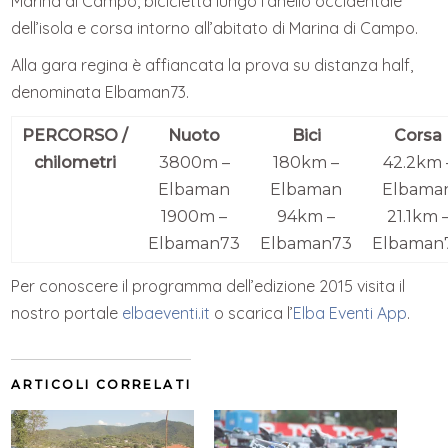
Marina di Campo, bicicletta lungo l’anello occidentale
dell’isola e corsa intorno all’abitato di Marina di Campo.
Alla gara regina è affiancata la prova su distanza half,
denominata Elbaman73.
PERCORSO /
Nuoto
Bici
Corsa
chilometri
3800m –
180km –
42.2km 
Elbaman
Elbaman
Elbama
1900m –
94km –
21.1km 
Elbaman73
Elbaman73
Elbaman
Per conoscere il programma dell’edizione 2015 visita il
nostro portale
elbaeventi.it
o scarica l’
Elba Eventi App
.
ARTICOLI CORRELATI