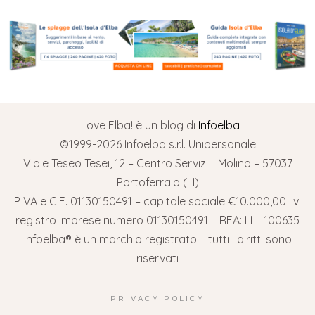
I Love Elba! è un blog di
Infoelba
©1999-2026 Infoelba s.r.l. Unipersonale
Viale Teseo Tesei, 12 – Centro Servizi Il Molino – 57037
Portoferraio (LI)
P.IVA e C.F. 01130150491 – capitale sociale €10.000,00 i.v.
registro imprese numero 01130150491 – REA: LI – 100635
infoelba® è un marchio registrato – tutti i diritti sono
riservati
PRIVACY POLICY