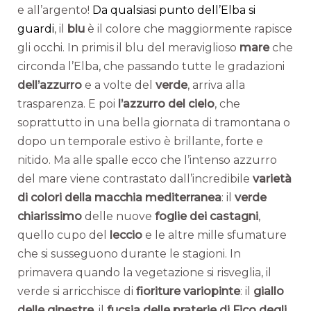
e all’argento!
Da qualsiasi punto dell’Elba si
guardi
, il
blu
è il colore che maggiormente rapisce
gli occhi. In primis il blu del meraviglioso
mare
che
circonda l’Elba, che passando tutte le gradazioni
dell’azzurro
e a volte del
verde
, arriva alla
trasparenza. E poi
l’azzurro del cielo
, che
soprattutto in una bella giornata di tramontana o
dopo un temporale estivo è brillante, forte e
nitido. Ma alle spalle ecco che l’intenso azzurro
del mare viene contrastato dall’incredibile
varietà
di colori della macchia mediterranea
: il
verde
chiarissimo
delle nuove
foglie dei castagni
,
quello cupo del
leccio
e le altre mille sfumature
che si susseguono durante le stagioni. In
primavera quando la vegetazione si risveglia, il
verde si arricchisce di
fioriture variopinte
: il
giallo
delle ginestre
, il
fucsia delle praterie di Fico degli