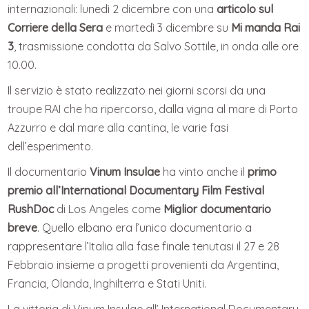
internazionali: lunedì 2 dicembre con una
articolo sul
Corriere della Sera
e martedì 3 dicembre su
Mi manda Rai
3
, trasmissione condotta da Salvo Sottile, in onda alle ore
10.00.
Il servizio è stato realizzato nei giorni scorsi da una
troupe RAI che ha ripercorso, dalla vigna al mare di Porto
Azzurro e dal mare alla cantina, le varie fasi
dell’esperimento.
Il documentario
Vinum Insulae
ha vinto anche il
primo
premio all’International Documentary Film Festival
RushDoc
di Los Angeles come
Miglior documentario
breve
. Quello elbano era l’unico documentario a
rappresentare l’Italia alla fase finale tenutasi il 27 e 28
Febbraio insieme a progetti provenienti da Argentina,
Francia, Olanda, Inghilterra e Stati Uniti.
La vittoria di Vinum Insulae all’ International Documentary