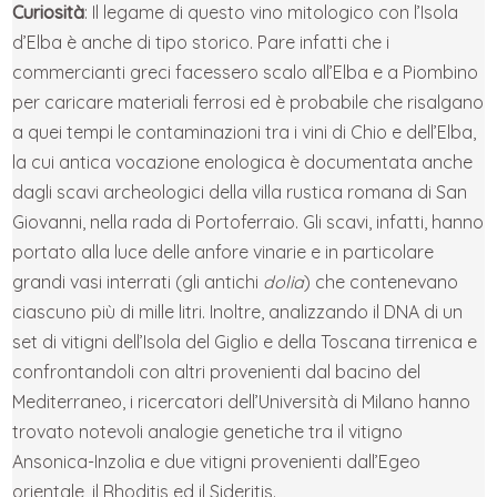
Curiosità
: Il legame di questo vino mitologico con l’Isola
d’Elba è anche di tipo storico. Pare infatti che i
commercianti greci facessero scalo all’Elba e a Piombino
per caricare materiali ferrosi ed è probabile che risalgano
a quei tempi le contaminazioni tra i vini di Chio e dell’Elba,
la cui antica vocazione enologica è documentata anche
dagli scavi archeologici della villa rustica romana di San
Giovanni, nella rada di Portoferraio. Gli scavi, infatti, hanno
portato alla luce delle anfore vinarie e in particolare
grandi vasi interrati (gli antichi
dolia
) che contenevano
ciascuno più di mille litri. Inoltre, analizzando il DNA di un
set di vitigni dell’Isola del Giglio e della Toscana tirrenica e
confrontandoli con altri provenienti dal bacino del
Mediterraneo, i ricercatori dell’Università di Milano hanno
trovato notevoli analogie genetiche tra il vitigno
Ansonica-Inzolia e due vitigni provenienti dall’Egeo
orientale, il Rhoditis ed il Sideritis.