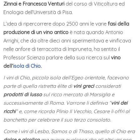
Zinnai e Francesca Venturi
del corso di Viticoltura ed
Enologia dell’Università di Pisa.
L’idea di ripercorrere dopo 2500 anni le varie
fasi della
produzione di un vino antico
è nata quando Antonio
Arrighi, che da oltre dieci anni sperimentava e vinificava
nelle anfore di terracotta di Impruneta, ha sentito il
Professor Scienza parlare della sua ricerca sul
vino
dell’
isola di Chio
.
I vini di Chio, piccola isola dell’Egeo orientale, facevano
parte di quella ristretta élite di
vini greci
considerati
prodotti di lusso
sul ricco mercato di Marsiglia e
successivamente di Roma. Varrone li definiva “
vini dei
ricchi
” e, come ricorda Plinio Il Vecchio, Cesare li offrì al
banchetto per celebrare il suo terzo consolato.
Come i vini di Lesbo, Samos o di Thaso, quello di Chio era
dolce e alcolico
ma aveva qualcosa che gli altri vini non