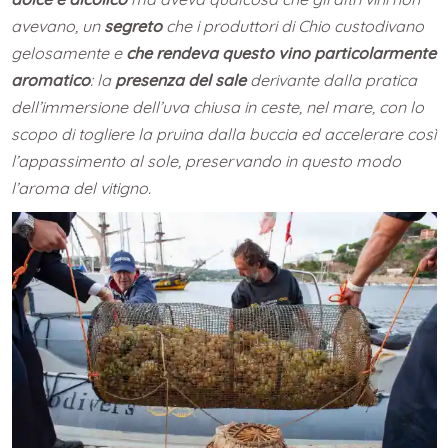
avevano, un
segreto
che i produttori di Chio custodivano
gelosamente e
che rendeva questo vino particolarmente
aromatico
: la
presenza del sale
derivante dalla pratica
dell’immersione dell’uva chiusa in ceste, nel mare, con lo
scopo di togliere la pruina dalla buccia ed accelerare così
l’appassimento al sole, preservando in questo modo
l’aroma del vitigno.