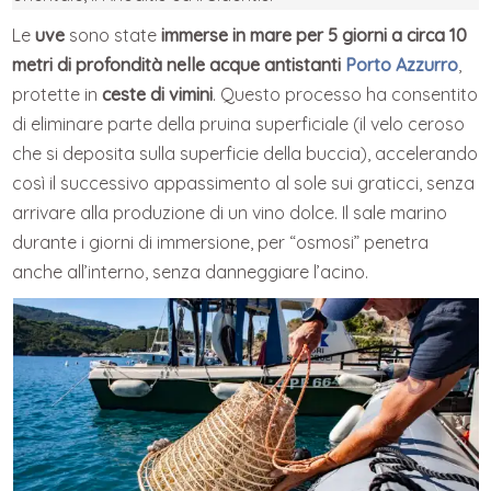
Le
uve
sono state
immerse in mare per 5 giorni a circa 10
metri di profondità nelle acque antistanti
Porto Azzurro
,
protette in
ceste di vimini
. Questo processo ha consentito
di eliminare parte della pruina superficiale (il velo ceroso
che si deposita sulla superficie della buccia), accelerando
così il successivo appassimento al sole sui graticci, senza
arrivare alla produzione di un vino dolce. Il sale marino
durante i giorni di immersione, per “osmosi” penetra
anche all’interno, senza danneggiare l’acino.