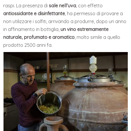
raspi. La presenza di
sale nell’uva
, con effetto
antiossidante e disinfettante
, ha permesso di provare a
non utilizzare i solfiti, arrivando a produrre, dopo un anno
in affinamento in bottiglia,
un vino estremamente
naturale, profumato e aromatico
, molto simile a quello
prodotto 2500 anni fa.