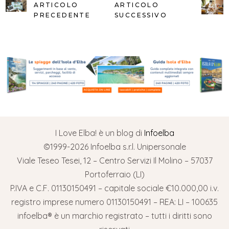
ARTICOLO
ARTICOLO
PRECEDENTE
SUCCESSIVO
I Love Elba! è un blog di
Infoelba
©1999-2026 Infoelba s.r.l. Unipersonale
Viale Teseo Tesei, 12 – Centro Servizi Il Molino – 57037
Portoferraio (LI)
P.IVA e C.F. 01130150491 – capitale sociale €10.000,00 i.v.
registro imprese numero 01130150491 – REA: LI – 100635
infoelba® è un marchio registrato – tutti i diritti sono