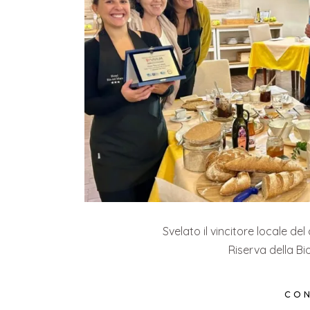
Svelato il vincitore locale 
Riserva della B
CON