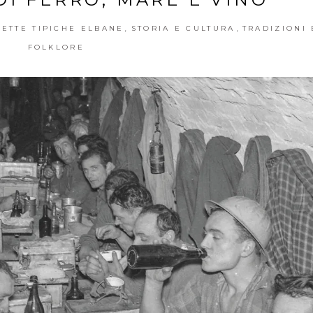
,
,
CETTE TIPICHE ELBANE
STORIA E CULTURA
TRADIZIONI 
FOLKLORE