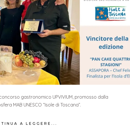
del concorso gastronomico UPVIVIUM, promosso dalla
iosfera MAB UNESCO “Isole di Toscana”.
TINUA A LEGGERE...