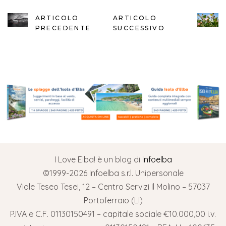
ARTICOLO
ARTICOLO
PRECEDENTE
SUCCESSIVO
I Love Elba! è un blog di
Infoelba
©1999-2026 Infoelba s.r.l. Unipersonale
Viale Teseo Tesei, 12 – Centro Servizi Il Molino – 57037
Portoferraio (LI)
P.IVA e C.F. 01130150491 – capitale sociale €10.000,00 i.v.