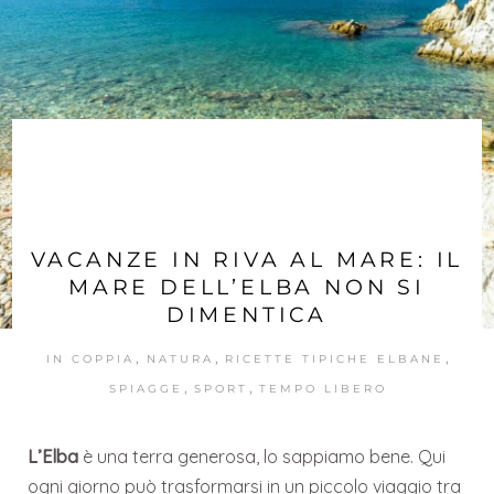
VACANZE IN RIVA AL MARE: IL
MARE DELL’ELBA NON SI
DIMENTICA
,
,
,
IN COPPIA
NATURA
RICETTE TIPICHE ELBANE
,
,
SPIAGGE
SPORT
TEMPO LIBERO
L’Elba
è una terra generosa, lo sappiamo bene. Qui
ogni giorno può trasformarsi in un piccolo viaggio tra