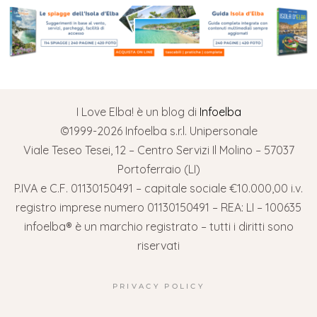
I Love Elba! è un blog di
Infoelba
©1999-2026 Infoelba s.r.l. Unipersonale
Viale Teseo Tesei, 12 – Centro Servizi Il Molino – 57037
Portoferraio (LI)
P.IVA e C.F. 01130150491 – capitale sociale €10.000,00 i.v.
registro imprese numero 01130150491 – REA: LI – 100635
infoelba® è un marchio registrato – tutti i diritti sono
riservati
PRIVACY POLICY