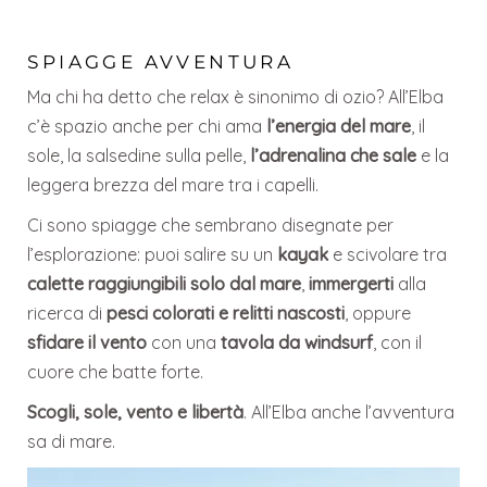
SPIAGGE AVVENTURA
Ma chi ha detto che relax è sinonimo di ozio? All’Elba
c’è spazio anche per chi ama
l’energia del mare
, il
sole, la salsedine sulla pelle,
l’adrenalina che sale
e la
leggera brezza del mare tra i capelli.
Ci sono spiagge che sembrano disegnate per
l’esplorazione: puoi salire su un
kayak
e scivolare tra
calette raggiungibili solo dal mare
,
immergerti
alla
ricerca di
pesci colorati e relitti nascosti
, oppure
sfidare il vento
con una
tavola da windsurf
, con il
cuore che batte forte.
Scogli, sole, vento e libertà
. All’Elba anche l’avventura
sa di mare.