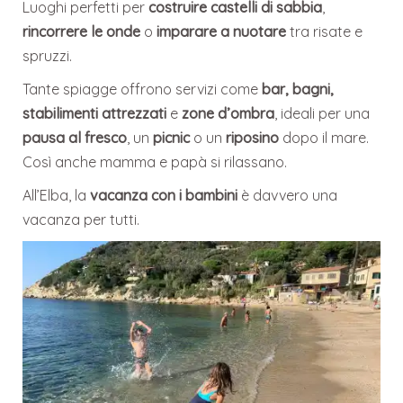
Luoghi perfetti per
costruire castelli di sabbia
,
rincorrere le onde
o
imparare a nuotare
tra risate e
spruzzi.
Tante spiagge offrono servizi come
bar, bagni,
stabilimenti attrezzati
e
zone d’ombra
, ideali per una
pausa al fresco
, un
picnic
o un
riposino
dopo il mare.
Così anche mamma e papà si rilassano.
All’Elba, la
vacanza con i bambini
è davvero una
vacanza per tutti.