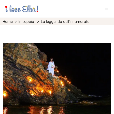
Home
>
In coppia
>
La leggenda dell’Innamorata