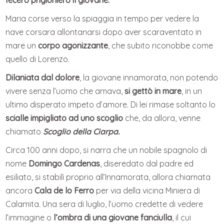
fecero prigioniero il giovane.
Maria corse verso la spiaggia in tempo per vedere la
nave corsara allontanarsi dopo aver scaraventato in
mare un
corpo agonizzante
, che subito riconobbe come
quello di Lorenzo.
Dilaniata dal dolore
, la giovane innamorata, non potendo
vivere senza l’uomo che amava,
si gettò in mare
, in un
ultimo disperato impeto d’amore. Di lei rimase soltanto lo
scialle impigliato ad uno scoglio
che, da allora, venne
chiamato
Scoglio della Ciarpa.
Circa 100 anni dopo, si narra che un nobile spagnolo di
nome
Domingo Cardenas
, diseredato dal padre ed
esiliato, si stabilì proprio all’Innamorata, allora chiamata
ancora
Cala de lo Ferro
per via della vicina Miniera di
Calamita. Una sera di luglio, l’uomo credette di vedere
l’immagine o
l’ombra di una giovane fanciulla
, il cui