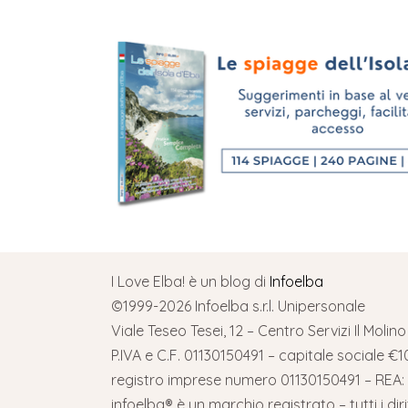
I Love Elba! è un blog di
Infoelba
©1999-2026 Infoelba s.r.l. Unipersonale
Viale Teseo Tesei, 12 – Centro Servizi Il Molin
P.IVA e C.F. 01130150491 – capitale sociale €10
registro imprese numero 01130150491 – REA: 
infoelba® è un marchio registrato – tutti i diri