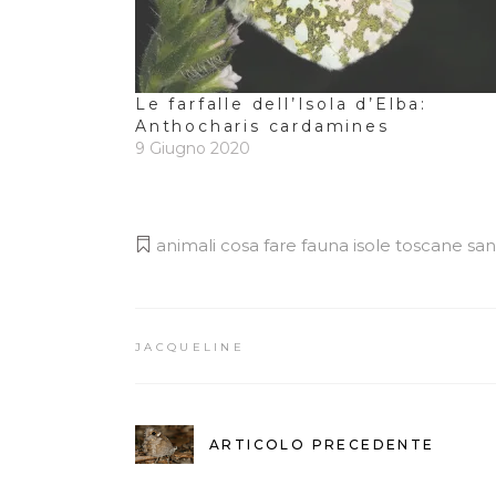
Le farfalle dell’Isola d’Elba:
Anthocharis cardamines
9 Giugno 2020
animali
cosa fare
fauna
isole toscane
san
JACQUELINE
ARTICOLO PRECEDENTE