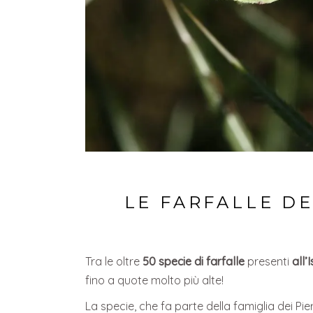
LE FARFALLE D
Tra le oltre
50 specie di farfalle
presenti
all’
fino a quote molto più alte!
La specie, che fa parte della famiglia dei Pi