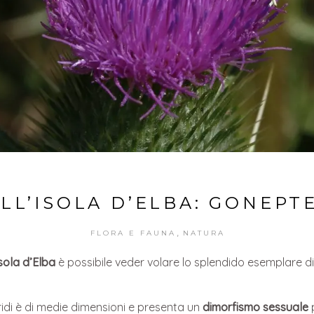
ELL’ISOLA D’ELBA: GONEPT
,
FLORA E FAUNA
NATURA
Isola d’Elba
è possibile veder volare lo splendido esemplare d
eridi è di medie dimensioni e presenta un
dimorfismo sessuale
p