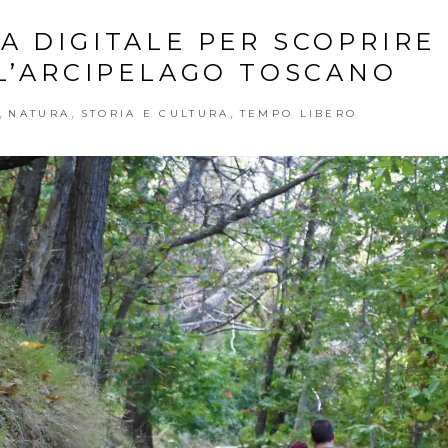
 DIGITALE PER SCOPRIRE 
LL’ARCIPELAGO TOSCANO
,
,
,
NATURA
STORIA E CULTURA
TEMPO LIBERO