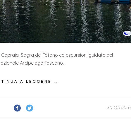
 Capraia: Sagra del Totano ed escursioni guidate del
azionale Arcipelago Toscano.
TINUA A LEGGERE...
30 Ottobre