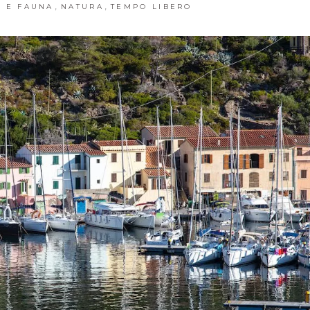
,
,
A E FAUNA
NATURA
TEMPO LIBERO