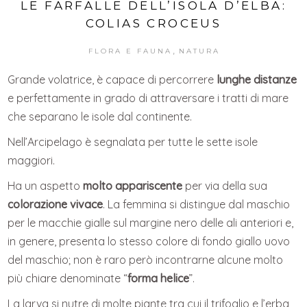
LE FARFALLE DELL’ISOLA D’ELBA:
COLIAS CROCEUS
,
FLORA E FAUNA
NATURA
Grande volatrice, è capace di percorrere
lunghe distanze
e perfettamente in grado di attraversare i tratti di mare
che separano le isole dal continente.
Nell’Arcipelago è segnalata per tutte le sette isole
maggiori.
Ha un aspetto
molto appariscente
per via della sua
colorazione vivace
. La femmina si distingue dal maschio
per le macchie gialle sul margine nero delle ali anteriori e,
in genere, presenta lo stesso colore di fondo giallo uovo
del maschio; non è raro però incontrarne alcune molto
più chiare denominate “
forma helice
”.
La larva si nutre di molte piante tra cui il trifoglio e l’erba