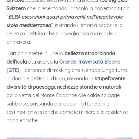
articolo
apparso sulla rivista mensile del
Touring Club
Svizzero
che, presentando l’articolo in copertina titola:
“
ELBA escursioni quasi primaverili nell’incantevole
isola mediterranea
“, invitando i lettori a scoprire la
bellezza dell’Elba che si risveglia con l’arrivo della
primavera.
L’articolo mette in luce la
bellezza straordinaria
dell’isola
attraverso la
Grande Traversata Elbana
(GTE)
, il percorso di trekking che si snoda lungo tutta
la dorsale dell’Isola d’Elba, rilevando la
stupefacente
diversità di paesaggi, ricchezze storiche e naturali
:
dalla vetta del Monte Capanne alle calde spiagge
sabbiose, passando per paesini pittoreschi e
testimonianze storiche come le miniere e le residenze
napoleoniche.